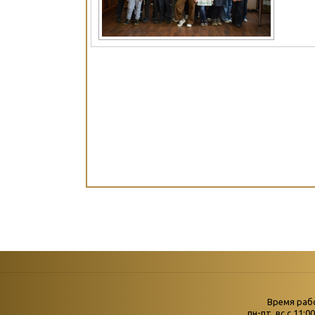
Страни
Время раб
Главная
пн-пт, вс с 11:0