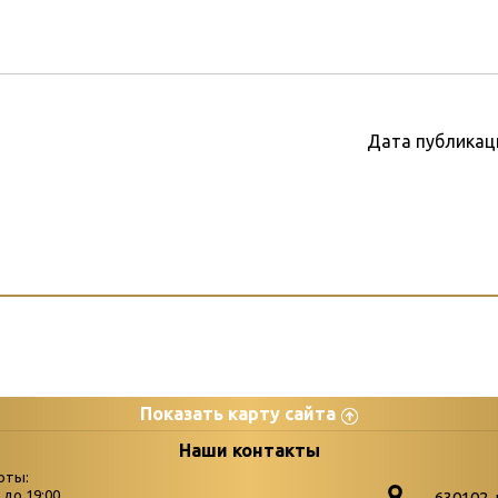
Дата публикац
Показать карту сайта
цы
К
Наши контакты
оты:
Бюллетень новых поступле
0 до 19:00
630102. 