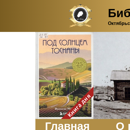
Биб
Октябрьс
Здесь, в своем
итальянском доме, я вновь
испытала первичную
радость единения с
природой. Дом открыт
для бабочек, стрекоз, пчёл
или всех, кто пожелает
влететь в одно окно и
вылететь из другого. Едим
мы почти всегда во
дворе. Во мне настолько
возродился здравый
смысл моей матери -
умение наслаждаться
настоящим и не спешить, -
Книга дня
что даже нашлось время
отполировать до блеска
оконное стекло.
Заказать
Главная
О 