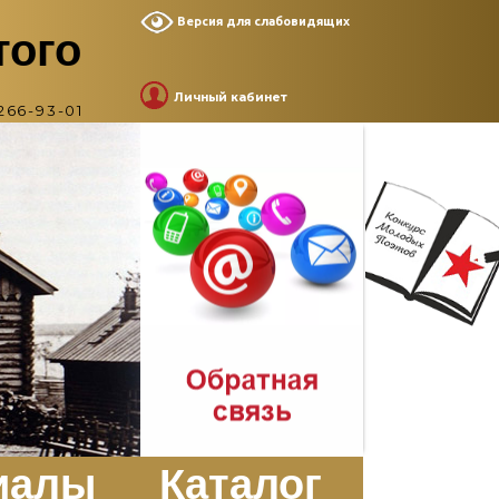
Версия для слабовидящих
того
Личный кабинет
266-93-01
иалы
Каталог