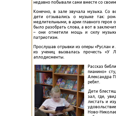
недавно побывали сами вместе со свои
Конечно, в зале звучала музыка. Со в
дети отзывались о музыке так: ро
медлительными, в арии главного героя 
было разобрать слова, а вот в заключи
– они отметили мощь и силу музыки
патриотизм.
Прослушав отрывки из оперы «Руслан и
из учениц вызвалась прочесть «У Л
аплодисменты.
Рассказ библ
пианино» сту
Александра П
ребят.
Дети блестящ
зал, где, ув
листать и из
удовольствие
Ново-Никола