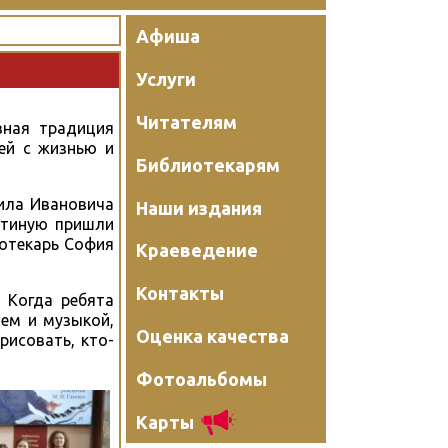
Афиша
Услуги
Читателям
вная традиция
ей с жизнью и
Библиотекарям
ила Ивановича
Наши издания
стиную пришли
иотекарь София
Краеведение
Контакты
 Когда ребята
ием и музыкой,
Оценка качества
рисовать, кто-
Фотоальбомы
Карты