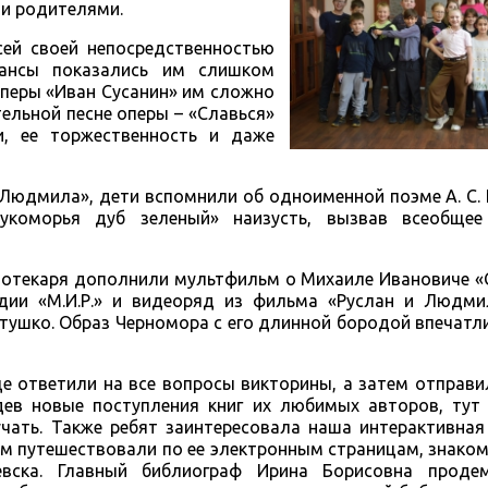
ми родителями.
сей своей непосредственностью
мансы показались им слишком
оперы «Иван Сусанин» им сложно
тельной песне оперы – «Славься»
, ее торжественность и даже
 Людмила», дети вспомнили об одноименной поэме А. С.
укоморья дуб зеленый» наизусть, вызвав всеобщее
иотекаря дополнили мультфильм о Михаиле Ивановиче «
дии «М.И.Р.» и видеоряд из фильма «Руслан и Людми
тушко. Образ Черномора с его длинной бородой впечатл
е ответили на все вопросы викторины, а затем отправи
идев новые поступления книг их любимых авторов, тут
учать. Также ребят заинтересовала наша интерактивная
м путешествовали по ее электронным страницам, знаком
евска. Главный библиограф Ирина Борисовна проде