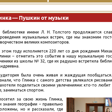
инка — Пушкин от музыки
В библиотеке имени Л. Н. Толстого продолжается сла
роведения музыкальных встреч, где мы знакомим гост
ворчеством великих композиторов.
 этом году исполняется 220 лет со дня рождения Миха
линки – отметить это событие в нашу музыкальную го
ченики из школы № 32, где их радушно встретила библ
ндреевна.
Аудитория была очень живая и жаждущая пообщаться.
знали, что Глинка с самого детства увлекался рисован
ахотели поделиться своими увлечениями: кто-то любит 
ре, заниматься спортом.
посетил за свою жизнь Глинка,
и знания географии – правильно
оложены, но и рассказали, где