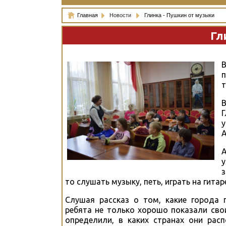
Главная
Новости
Глинка - Пушкин от музыки
Гл
п
т
В
Г
у
А
у
з
то слушать музыку, петь, играть на гита
Слушая рассказ о том, какие города 
ребята не только хорошо показали сво
определили, в каких странах они расп