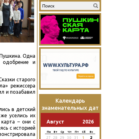
 Пушкина. Одна
 одобрение и
Сказки старого
ла» режиссера
ил и позабавил
Календарь
знаменательных дат
лись в детский
 же уселись их
Август
2026
 карта – они с
ясь с историей
Пн
Вт
Ср
Чт
Пт
Сб
Вс
монстрировала
2
27
28
29
30
31
1