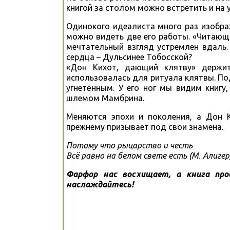
книгой за столом можно встретить и на 
Одинокого идеалиста много раз изобра
можно видеть две его работы. «Читающи
мечтательный взгляд устремлен вдаль.
сердца – Дульсинее Тобосской?
«Дон Кихот, дающий клятву» держи
использовалась для ритуала клятвы. По
угнетённым. У его ног мы видим книг
шлемом Мамбрина.
Меняются эпохи и поколения, а Дон 
прежнему призывает под свои знамена.
Потому что рыцарство и честь
Всё равно на белом свете есть (М. Алигер
Фарфор нас восхищает, а книга про
наслаждайтесь!