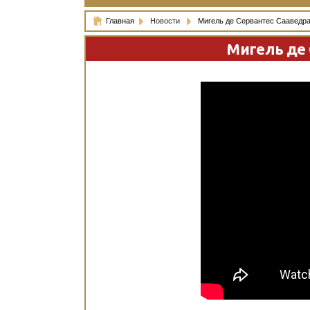
Главная
Новости
Мигель де Сервантес Сааведра.
Мигель де 