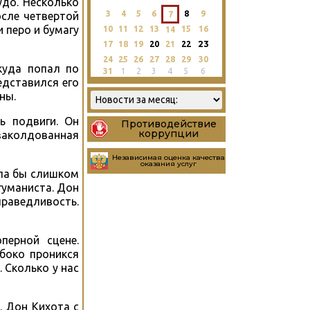
удо. Несколько
3
4
5
6
8
9
7
осле четвертой
 перо и бумагу
10
11
12
13
15
16
14
23
17
18
19
20
21
22
24
25
26
27
28
29
30
куда попал по
31
1
2
3
4
5
6
едставился его
ны.
ь подвиги. Он
Противодействие
коррупции
заколдованная
Независимая оценка качества
оказания услуг
ыла бы слишком
гуманиста. Дон
праведливость.
перной сцене.
боко проникся
 Сколько у нас
. Дон Кихота с