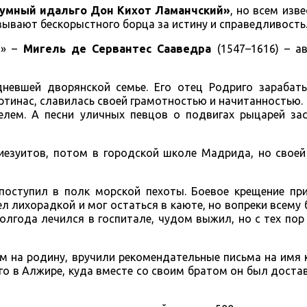
умный идальго Дон Кихот Ламанчский»
, но всем изв
зывают бескорыстного борца за истину и справедливость
и» –
Мигель де Сервантес Сааведра
(1547–1616) – а
дневшей дворянской семье. Его отец Родриго зарабат
ртинас, славилась своей грамотностью и начитанностью. 
елем. А песни уличных певцов о подвигах рыцарей за
иезуитов, потом в городской школе Мадрида, но своей
поступил в полк морской пехоты. Боевое крещение при
ел лихорадкой и мог остаться в каюте, но вопреки всему 
олгода лечился в госпитале, чудом выжил, но с тех пор
м на родину, вручили рекомендательные письма на имя 
о в Алжире, куда вместе со своим братом он был доста