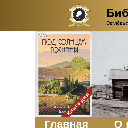
Биб
Октябрьс
Здесь, в своем
итальянском доме, я вновь
испытала первичную
радость единения с
природой. Дом открыт
для бабочек, стрекоз, пчёл
или всех, кто пожелает
влететь в одно окно и
вылететь из другого. Едим
мы почти всегда во
дворе. Во мне настолько
возродился здравый
смысл моей матери -
умение наслаждаться
настоящим и не спешить, -
Книга дня
что даже нашлось время
отполировать до блеска
оконное стекло.
Заказать
Главная
О 