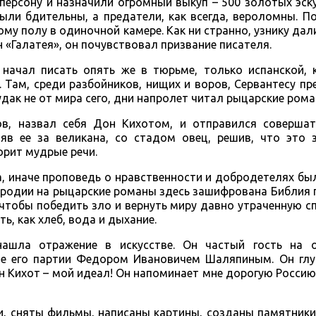
персону и назначили огромный выкуп – 500 золотых эск
ыли бдительны, а предатели, как всегда, вероломны. П
му полу в одиночной камере. Как ни странно, узнику дали
 «Галатея», он почувствовал призвание писателя.
 начал писать опять же в тюрьме, только испанской, 
 Там, среди разбойников, нищих и воров, Сервантесу пр
удак не от мира сего, дни напролет читал рыцарские рома
в, назвал себя Дон Кихотом, и отправился совершат
няв ее за великана, со стадом овец, решив, что это 
орит мудрые речи.
а, иначе проповедь о нравственности и добродетелях б
ародии на рыцарские романы здесь зашифрована Библия 
 чтобы победить зло и вернуть миру давно утраченную с
ь, как хлеб, вода и дыхание.
ашла отражение в искусстве. Он частый гость на о
ие его партии Федором Ивановичем Шаляпиным. Он глу
он Кихот – мой идеал! Он напоминает мне дорогую Россию.
и, сняты фильмы, написаны картины, созданы памятники