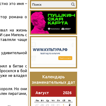
естно это имя –
.
втор романа о
ывал на жизнь
И сам Мигель с
ставляли чаще
 удивительной
нял в битве с
бросился в бой
 уже не владел
Календарь
знаменательных дат
короля. Но они
Август
2026
влен пиратами,
Пн
Вт
Ср
Чт
Пт
Сб
Вс
2
27
28
29
30
31
1