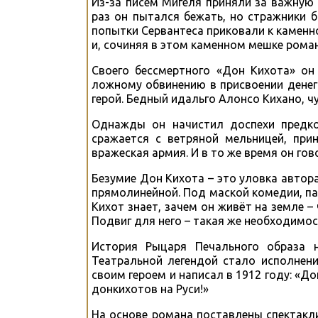
Из-за писем Мигеля приняли за важную 
раз он пытался бежать, но стражники б
попытки Сервантеса приковали к каменно
и, сочиняя в этом каменном мешке роман
Своего бессмертного «Дон Кихота» он
ложному обвинению в присвоении денег.
герой. Бедный идальго Алонсо Кихано, ч
Однажды он начистил доспехи предко
сражается с ветряной мельницей, при
вражеская армия. И в то же время он гов
Безумие Дон Кихота – это уловка автор
прямолинейной. Под маской комедии, п
Кихот знает, зачем он живёт на земле –
Подвиг для него – такая же необходимост
История Рыцаря Печального образа н
Театральной легендой стало исполнен
своим героем и написал в 1912 году: «Д
донкихотов на Руси!»
На основе романа поставлены спектакл