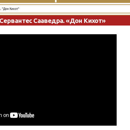
 "Дон Кихот"
Сервантес Сааведра. «Дон Кихот»