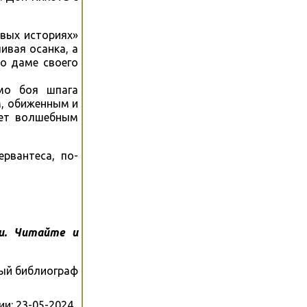
вых историях»
ивая осанка, а
о даме своего
мо боя шпага
м, обиженным и
ает волшебным
рвантеса, по-
и. Читайте и
ый библиограф
ии:
23-05-2024