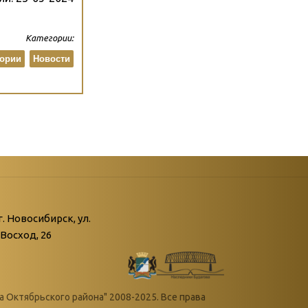
Категории:
ории
Новости
атегории
ний
г. Новосибирск, ул.
Восход, 26
живые»
нной поры пустыри…»
Октябрьского района" 2008-2025. Все права
овения войны»