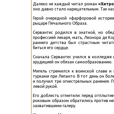
Далеко не каждый читал роман
«Хитро
оно давно стало нарицательным. Так на
Герой очередной «фарфоровой истори
рыцаре Печального Образа.
Сервантес родился в знатной, но обе
профессией лекаря, мать, Леонора де Ко
раннего детства был страстным читат
биться его сердце.
Сначала Сервантес учился в колледже 
эрудицией он обязан самообразованию.
Мигель стремился к воинской славе и 
турками при Лепанто. В тот день он бол
и получил три огнестрельных ранения. П
левой рукой.
Его доблесть отметили: перед отплытие
роковым образом обратились против нег
захватившими галеру.