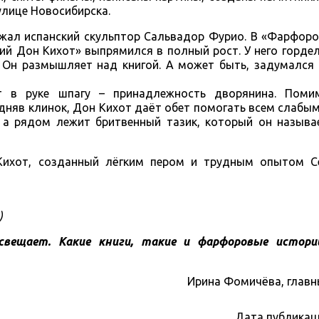
улице Новосибирска.
жал испанский скульптор Сальвадор Фурио. В «Фарфоро
й Дон Кихот» выпрямился в полный рост. У него гордел
 Он размышляет над книгой. А может быть, задумался 
т в руке шпагу – принадлежность дворянина. Поми
дняв клинок, Дон Кихот даёт обет помогать всем слабы
у, а рядом лежит бритвенный тазик, который он назыв
Кихот, созданный лёгким пером и трудным опытом Се
)
свещает. Какие книги, такие и фарфоровые истори
Ирина Фомичёва, главн
Дата публикац