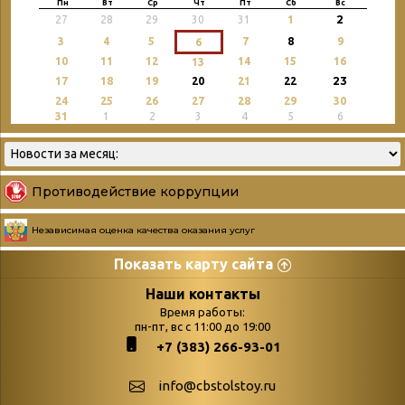
Пн
Вт
Ср
Чт
Пт
Сб
Вс
2
27
28
29
30
31
1
3
4
5
7
8
9
6
10
11
12
14
15
16
13
23
17
18
19
20
21
22
24
25
26
27
28
29
30
31
1
2
3
4
5
6
Противодействие коррупции
Независимая оценка качества оказания услуг
Показать карту сайта
Страницы
Категории
Наши контакты
Время работы:
Главная
пн-пт, вс с 11:00 до 19:00
Бюллетень новых
+7 (383) 266-93-01
podvedenie-itogov-festivalya-
поступлений
paskhalnaya-palitra
Война. Народ.
info@cbstolstoy.ru