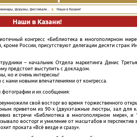
еминары, форумы, фестивали...
Наши в Казани!
Наши в Казани!
иотечный конгресс «Библиотека в многополярном мире»
 кроме России, присутствуют делегации десяти стран: Ин
трудники – начальник Отдела маркетинга Денис Третья
ому предстоит выступить с докладом.
ы, но и очень интересны!
 с нами новыми впечатлениями от конгресса.
 фотографии и их сообщения:
реумножили свой восторг во время торжественного откр
рным приветом из 90-х (двухэтажные люстры, зал для к
 девиз встречи «Библиотека в многополярном мире», и
ызывало восторг и умиление от масштабов и перспектив 
хит проката «Всё везде и сразу».