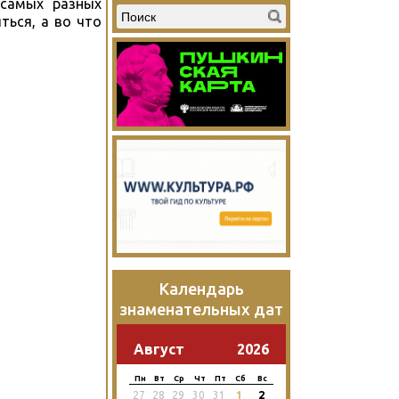
 самых разных
ться, а во что
Календарь
знаменательных дат
Август
2026
Пн
Вт
Ср
Чт
Пт
Сб
Вс
2
27
28
29
30
31
1