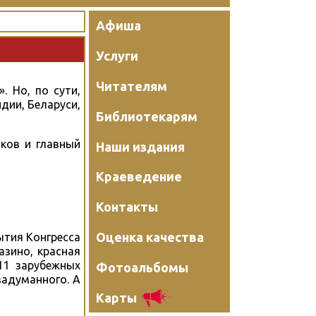
Афиша
Услуги
Читателям
. Но, по сути,
дии, Беларуси,
Библиотекарям
ков и главный
Наши издания
Краеведение
Контакты
Оценка качества
ытия Конгресса
азино, красная
 11 зарубежных
Фотоальбомы
задуманного. А
Карты