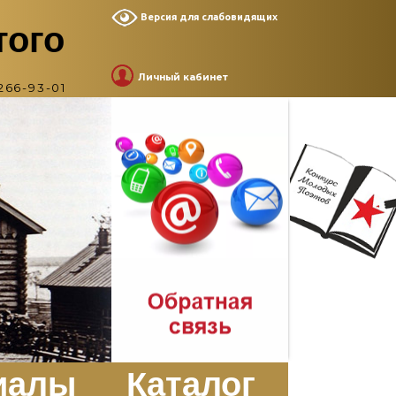
Версия для слабовидящих
того
Личный кабинет
266-93-01
иалы
Каталог