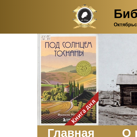
Биб
Октябрьс
Здесь, в своем
итальянском доме, я вновь
испытала первичную
радость единения с
природой. Дом открыт
для бабочек, стрекоз, пчёл
или всех, кто пожелает
влететь в одно окно и
вылететь из другого. Едим
мы почти всегда во
дворе. Во мне настолько
возродился здравый
смысл моей матери -
умение наслаждаться
настоящим и не спешить, -
Книга дня
что даже нашлось время
отполировать до блеска
оконное стекло.
Заказать
Главная
О 