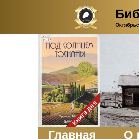
Биб
Октябрьс
Здесь, в своем
итальянском доме, я вновь
испытала первичную
радость единения с
природой. Дом открыт
для бабочек, стрекоз, пчёл
или всех, кто пожелает
влететь в одно окно и
вылететь из другого. Едим
мы почти всегда во
дворе. Во мне настолько
возродился здравый
смысл моей матери -
умение наслаждаться
настоящим и не спешить, -
Книга дня
что даже нашлось время
отполировать до блеска
оконное стекло.
Заказать
Главная
О 