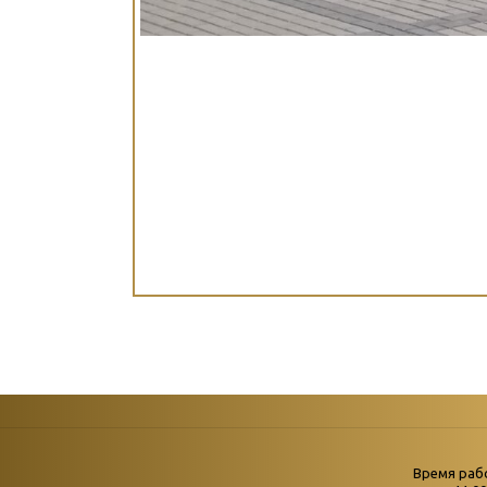
Страни
Время раб