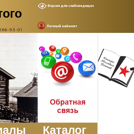
Версия для слабовидящих
того
Личный кабинет
266-93-01
иалы
Каталог