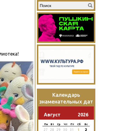
лиотека!
Календарь
знаменательных дат
Август
2026
Пн
Вт
Ср
Чт
Пт
Сб
Вс
2
27
28
29
30
31
1