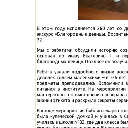
В этом году исполняется 260 лет со д
экскурс «Благородные девицы. Воспита
32.
Мы с ребятами обсудили историю созд
основан по указу Екатерины II и пе
благородных девиц». Позднее он получи
Ребята узнали подробно о жизни восп
девочек совсем маленькими – в 5-6 лет
предметы преподавались. Вспомнили з
питания в институте. На мероприятии
мастер-класс по выполнению реверанса 
знании этикета и раскрыли секреты серв
В конце мероприятия библиотекарь под
была купеческой дочкой и училась в С
училась в школе №82, где два класса бы
«класс благородных девиц». В школе пре