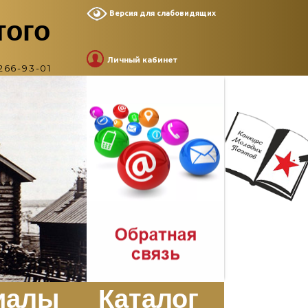
Версия для слабовидящих
того
Личный кабинет
266-93-01
иалы
Каталог