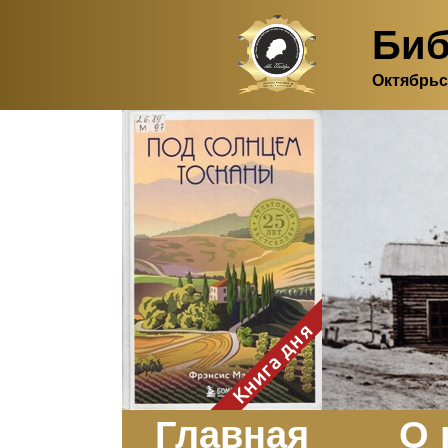
Биб
Октябрьс
Здесь, в своем
итальянском доме, я вновь
испытала первичную
радость единения с
природой. Дом открыт
для бабочек, стрекоз, пчёл
или всех, кто пожелает
влететь в одно окно и
вылететь из другого. Едим
мы почти всегда во
дворе. Во мне настолько
возродился здравый
смысл моей матери -
умение наслаждаться
настоящим и не спешить, -
Книга дня
что даже нашлось время
отполировать до блеска
оконное стекло.
Заказать
Главная
О 