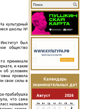
 На культурный
щиеся школы №
 Институт был
ьное общество
что принимали
рнате, и какие
и об условиях
товна провела
Календарь
ли свои силы в
знаменательных дат
пра-прабабушка
Август
2026
ула, что сама
класс называли
Пн
Вт
Ср
Чт
Пт
Сб
Вс
2
27
28
29
30
31
1
орику, этикет,