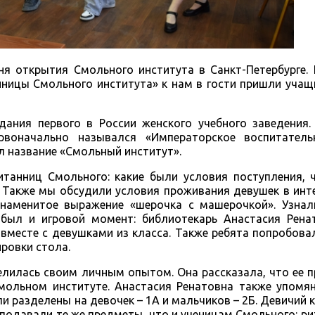
ня открытия Смольного института в Санкт-Петербурге.
нницы Смольного института» к нам в гости пришли уча
ания первого в России женского учебного заведения.
рвоначально назывался «Императорское воспитател
л название «Смольный институт».
итанниц Смольного: какие были условия поступления, 
. Также мы обсудили условия проживания девушек в инте
наменитое выражение «шерочка с машерочкой». Узнал
 был и игровой момент: библиотекарь Анастасия Рена
вместе с девушками из класса. Также ребята попробова
ировки стола.
елилась своим личным опытом. Она рассказала, что ее 
мольном институте. Анастасия Ренатовна также упомян
ли разделены на девочек – 1А и мальчиков – 2Б. Девичий 
подавали те же предметы, что и ученицам Смольного: рит