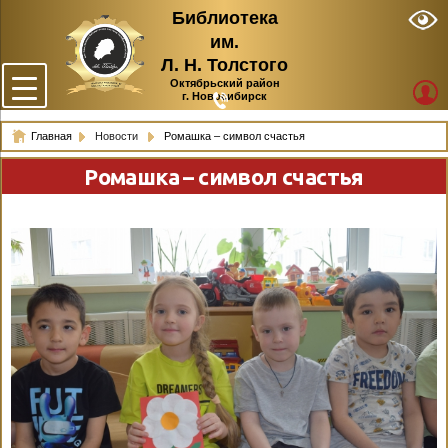
Библиотека
им.
Л. Н. Толстого
Октябрьский район
г. Новосибирск
Главная
Новости
Ромашка – символ счастья
Ромашка – символ счастья