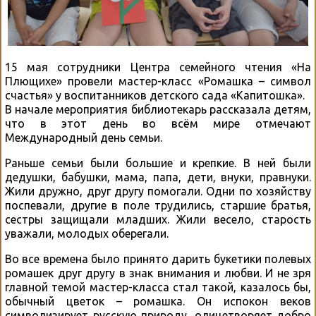
15 мая сотрудники Центра семейного чтения «На
Плющихе» провели мастер-класс «Ромашка – символ
счастья» у воспитанников детского сада «Капитошка».
В начале мероприятия библиотекарь рассказала детям,
что в этот день во всём мире отмечают
Международный день семьи.
Раньше семьи были большие и крепкие. В ней были
дедушки, бабушки, мама, папа, дети, внуки, правнуки.
Жили дружно, друг другу помогали. Одни по хозяйству
поспевали, другие в поле трудились, старшие братья,
сестры защищали младших. Жили весело, старость
уважали, молодых оберегали.
Во все времена было принято дарить букетики полевых
ромашек друг другу в знак внимания и любви. И не зря
главной темой мастер-класса стал такой, казалось бы,
обычный цветок – ромашка. Он испокон веков
символизирует русскую природу, олицетворяет добро