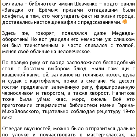
филиала – библиотеки имени Шевченко – подготовили
«Загадки от Ерёмы»: призами отгадавшим были
конфеты, а тем, кто мог угадать факт из жизни города,
доставались настоящие вафли с предсказаниями.
Здесь же, говорят, появлялся даже Медведь-
оборотень! Но вот увидели его немногие: уж слишком
он был таинственным и часто сливался с толпой,
меняя своё обличие на человеческое.
По правую руку от входа расположился бесподобный
стол с богатым выбором блюд. Были там: щи с
квашеной капустой, заливное из телячьих ножек, щука
и судак с картофелем, почки в сметане. На десерт
гостям предлагали запечённую репу, фаршированную
черносливом и творогом, а также хворост. Напитков
тоже была уйма: квас, морс, кисель. Всё это
приготовили специалисты библиотеки имени Гарина-
Михайловского, тщательно соблюдая рецептуру 19-го
века.
Отведав вкусностей, можно было отправиться дальше
по улочке и поучаствовать в мастер-классах, на