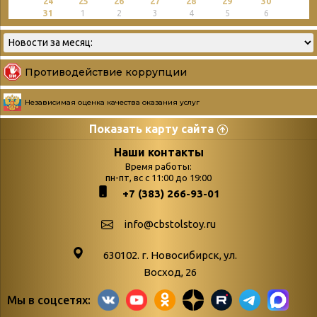
24
25
26
27
28
29
30
31
1
2
3
4
5
6
Противодействие коррупции
Независимая оценка качества оказания услуг
Показать карту сайта
Страницы
Категории
Наши контакты
Время работы:
Главная
пн-пт, вс с 11:00 до 19:00
Бюллетень новых
+7 (383) 266-93-01
podvedenie-itogov-festivalya-
поступлений
paskhalnaya-palitra
Война. Народ.
info@cbstolstoy.ru
Друзья фестиваля и библиотеки
Победа.
630102. г. Новосибирск, ул.
Антикоррупция
«Истории
Восход, 26
Афиша
свидетели
Мы в соцсетях:
Библионочь – как ярмарка точь-в-
живые»