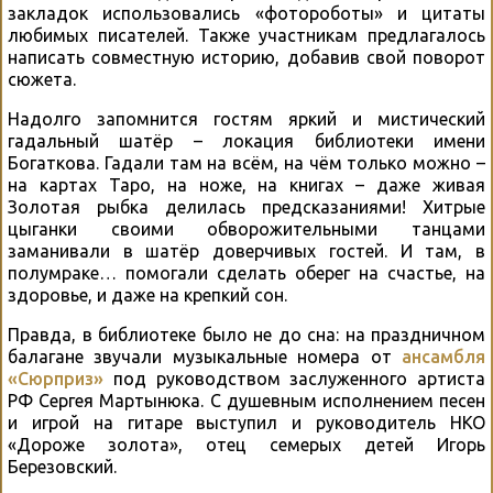
закладок использовались «фотороботы» и цитаты
любимых писателей. Также участникам предлагалось
написать совместную историю, добавив свой поворот
сюжета.
Надолго запомнится гостям яркий и мистический
гадальный шатёр – локация библиотеки имени
Богаткова. Гадали там на всём, на чём только можно –
на картах Таро, на ноже, на книгах – даже живая
Золотая рыбка делилась предсказаниями! Хитрые
цыганки своими обворожительными танцами
заманивали в шатёр доверчивых гостей. И там, в
полумраке… помогали сделать оберег на счастье, на
здоровье, и даже на крепкий сон.
Правда, в библиотеке было не до сна: на праздничном
балагане звучали музыкальные номера от
ансамбля
«Сюрприз»
под руководством заслуженного артиста
РФ Сергея Мартынюка. С душевным исполнением песен
и игрой на гитаре выступил и руководитель НКО
«Дороже золота», отец семерых детей Игорь
Березовский.