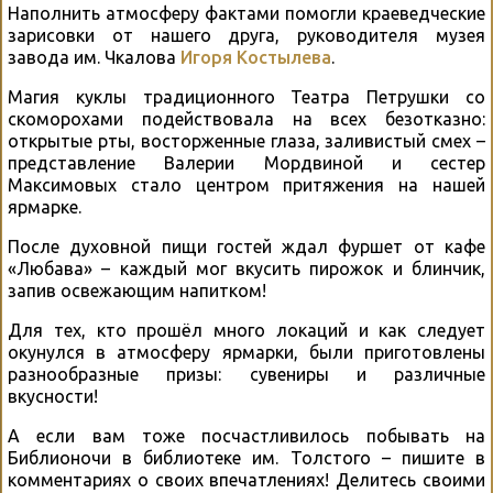
Наполнить атмосферу фактами помогли краеведческие
зарисовки от нашего друга, руководителя музея
завода им. Чкалова
Игоря Костылева
.
Магия куклы традиционного Театра Петрушки со
скоморохами подействовала на всех безотказно:
открытые рты, восторженные глаза, заливистый смех –
представление Валерии Мордвиной и сестер
Максимовых стало центром притяжения на нашей
ярмарке.
После духовной пищи гостей ждал фуршет от кафе
«Любава» – каждый мог вкусить пирожок и блинчик,
запив освежающим напитком!
Для тех, кто прошёл много локаций и как следует
окунулся в атмосферу ярмарки, были приготовлены
разнообразные призы: сувениры и различные
вкусности!
А если вам тоже посчастливилось побывать на
Библионочи в библиотеке им. Толстого – пишите в
комментариях о своих впечатлениях! Делитесь своими