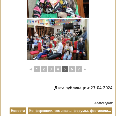
◄
1
2
3
4
5
6
7
►
Дата публикации:
23-04-2024
Категории:
Новости
Конференции, семинары, форумы, фестивали...