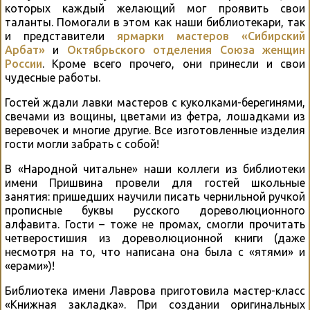
которых каждый желающий мог проявить свои
таланты. Помогали в этом как наши библиотекари, так
и представители
ярмарки мастеров «Сибирский
Арбат»
и
Октябрьского отделения Союза женщин
России
. Кроме всего прочего, они принесли и свои
чудесные работы.
Гостей ждали лавки мастеров с куколками-берегинями,
свечами из вощины, цветами из фетра, лошадками из
веревочек и многие другие. Все изготовленные изделия
гости могли забрать с собой!
В «Народной читальне» наши коллеги из библиотеки
имени Пришвина провели для гостей школьные
занятия: пришедших научили писать чернильной ручкой
прописные буквы русского дореволюционного
алфавита. Гости – тоже не промах, смогли прочитать
четверостишия из дореволюционной книги (даже
несмотря на то, что написана она была с «ятями» и
«ерами»)!
Библиотека имени Лаврова приготовила мастер-класс
«Книжная закладка». При создании оригинальных