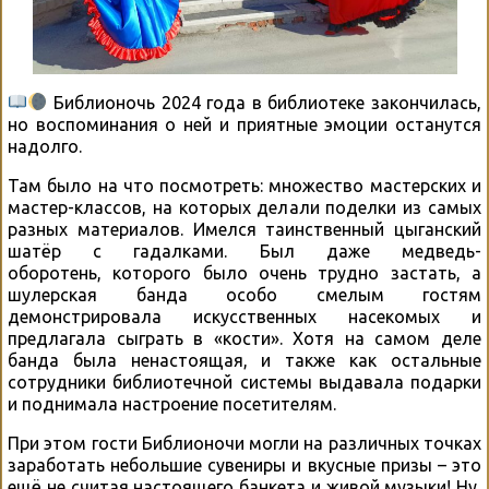
Библионочь 2024 года в библиотеке закончилась,
но воспоминания о ней и приятные эмоции останутся
надолго.
Там было на что посмотреть: множество мастерских и
мастер-классов, на которых делали поделки из самых
разных материалов. Имелся таинственный цыганский
шатëр с гадалками. Был даже медведь-
оборотень, которого было очень трудно застать, а
шулерская банда особо смелым гостям
демонстрировала искусственных насекомых и
предлагала сыграть в «кости». Хотя на самом деле
банда была ненастоящая, и также как остальные
сотрудники библиотечной системы выдавала подарки
и поднимала настроение посетителям.
При этом гости Библионочи могли на различных точках
заработать небольшие сувениры и вкусные призы – это
ещë не считая настоящего банкета и живой музыки! Ну,