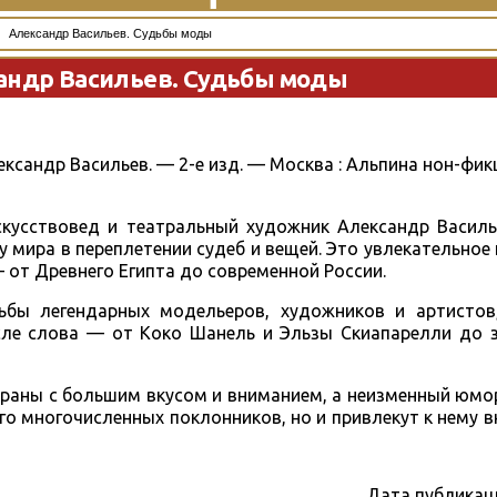
Александр Васильев. Судьбы моды
андр Васильев. Судьбы моды
ександр Васильев. — 2-е изд. — Москва : Альпина нон-фик
кусствовед и театральный художник Александр Василь
у мира в переплетении судеб и вещей. Это увлекательное
 от Древнего Египта до современной России.
ьбы легендарных модельеров, художников и артисто
е слова — от Коко Шанель и Эльзы Скиапарелли до з
браны с большим вкусом и вниманием, а неизменный юмо
го многочисленных поклонников, но и привлекут к нему 
Дата публикац