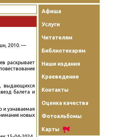
Афиша
Услуги
Читателям
шн, 2010. —
Библиотекарям
ев раскрывает
Наши издания
 повествование
Краеведение
в, выдающихся
Контакты
везд балета и
Оценка качества
р и узнаваемая
внимание новых
Фотоальбомы
Карты
ии:
15-04-2024