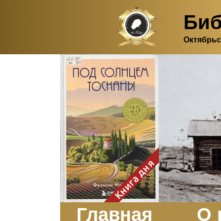
Биб
Октябрьс
Здесь, в своем
итальянском доме, я вновь
испытала первичную
радость единения с
природой. Дом открыт
для бабочек, стрекоз, пчёл
или всех, кто пожелает
влететь в одно окно и
вылететь из другого. Едим
мы почти всегда во
дворе. Во мне настолько
возродился здравый
смысл моей матери -
умение наслаждаться
настоящим и не спешить, -
Книга дня
что даже нашлось время
отполировать до блеска
оконное стекло.
Заказать
Главная
О 