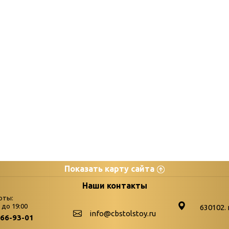
Показать карту сайта
цы
К
Наши контакты
оты:
Бюллетень новых поступле
0 до 19:00
630102. 
info@cbstolstoy.ru
266-93-01
-palitra
Война. Народ. Победа.