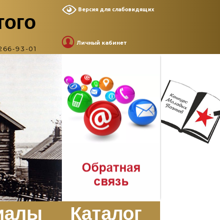
Версия для слабовидящих
того
Личный кабинет
266-93-01
иалы
Каталог