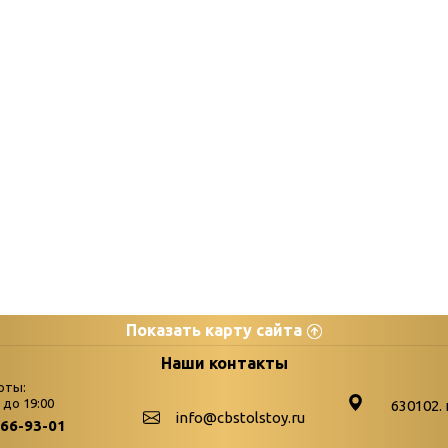
Показать карту сайта
цы
К
Наши контакты
оты:
Бюллетень новых поступле
0 до 19:00
630102. 
info@cbstolstoy.ru
266-93-01
-palitra
Война. Народ. Победа.