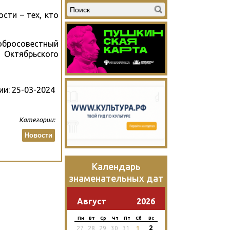
сти – тех, кто
обросовестный
 Октябрьского
ии:
25-03-2024
Категории:
Новости
Календарь
знаменательных дат
Август
2026
Пн
Вт
Ср
Чт
Пт
Сб
Вс
2
27
28
29
30
31
1