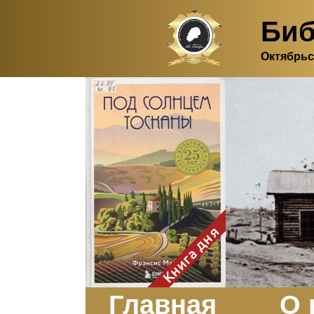
Биб
Октябрьс
Здесь, в своем
итальянском доме, я вновь
испытала первичную
радость единения с
природой. Дом открыт
для бабочек, стрекоз, пчёл
или всех, кто пожелает
влететь в одно окно и
вылететь из другого. Едим
мы почти всегда во
дворе. Во мне настолько
возродился здравый
смысл моей матери -
умение наслаждаться
настоящим и не спешить, -
Книга дня
что даже нашлось время
отполировать до блеска
оконное стекло.
Заказать
Главная
О 