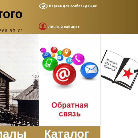
Версия для слабовидящих
того
Личный кабинет
266-93-01
иалы
Каталог