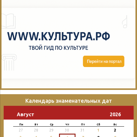
Календарь знаменательных дат
Август
2026
Пн
Вт
Ср
Чт
Пт
Сб
Вс
2
27
28
29
30
31
1