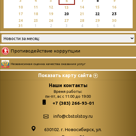
3
4
5
7
8
9
6
10
11
12
14
15
16
13
23
17
18
19
20
21
22
24
25
26
27
28
29
30
31
1
2
3
4
5
6
Противодействие коррупции
Независимая оценка качества оказания услуг
Показать карту сайта
Страницы
Категории
Наши контакты
Время работы:
Главная
пн-пт, вс с 11:00 до 19:00
Бюллетень новых
+7 (383) 266-93-01
podvedenie-itogov-festivalya-
поступлений
paskhalnaya-palitra
Война. Народ.
info@cbstolstoy.ru
Друзья фестиваля и библиотеки
Победа.
630102. г. Новосибирск, ул.
Антикоррупция
«Истории