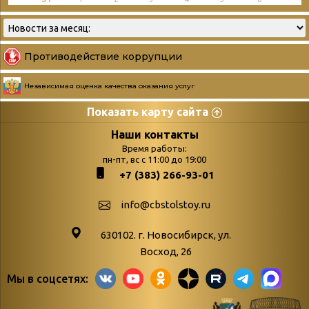
Противодействие коррупции
Независимая оценка качества оказания услуг
Показать карту сайта
Страницы
Категории
Наши контакты
Время работы:
Главная
пн-пт, вс с 11:00 до 19:00
Бюллетень новых
+7 (383) 266-93-01
podvedenie-itogov-festivalya-
поступлений
paskhalnaya-palitra
Война. Народ.
info@cbstolstoy.ru
Друзья фестиваля и библиотеки
Победа.
630102. г. Новосибирск, ул.
Антикоррупция
«Истории
Восход, 26
Афиша
свидетели
Мы в соцсетях:
Библионочь – как ярмарка точь-в-
живые»
точь!
«Мне всё