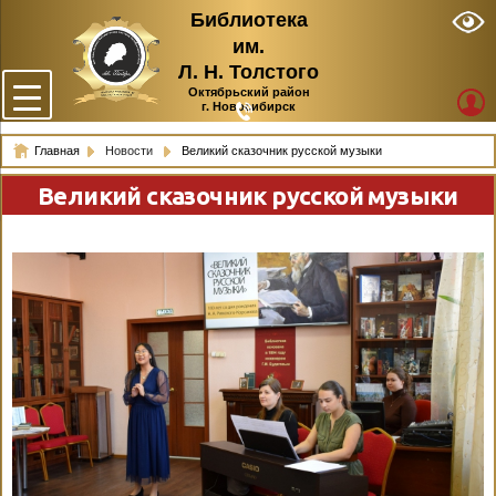
Библиотека
им.
Л. Н. Толстого
Октябрьский район
г. Новосибирск
Главная
Новости
Великий сказочник русской музыки
Великий сказочник русской музыки