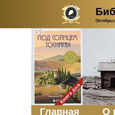
Биб
Октябрьс
Здесь, в своем
итальянском доме, я вновь
испытала первичную
радость единения с
природой. Дом открыт
для бабочек, стрекоз, пчёл
или всех, кто пожелает
влететь в одно окно и
вылететь из другого. Едим
мы почти всегда во
дворе. Во мне настолько
возродился здравый
смысл моей матери -
умение наслаждаться
настоящим и не спешить, -
Книга дня
что даже нашлось время
отполировать до блеска
оконное стекло.
Заказать
Главная
О 