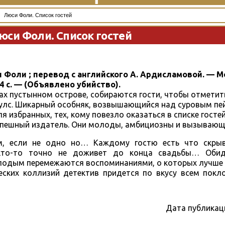
Люси Фоли. Список гостей
юси Фоли. Список гостей
и Фоли ; перевод с английского А. Ардисламовой. — Мо
4 с. — (Объявлено убийство).
ах пустынном острове, собираются гости, чтобы отметит
улс. Шикарный особняк, возвышающийся над суровым пе
я избранных, тех, кому повезло оказаться в списке госте
успешный издатель. Они молоды, амбициозны и вызывающ
, если не одно но… Каждому гостю есть что скрыв
кто-то точно не доживет до конца свадьбы… Обид
лодым перемежаются воспоминаниями, о которых лучше 
еских коллизий детектив придется по вкусу всем покл
Дата публикац