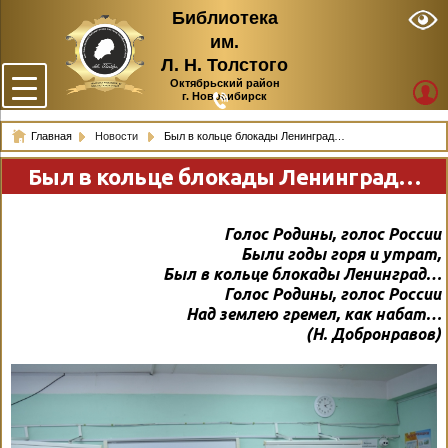
Библиотека
им.
Л. Н. Толстого
Октябрьский район
г. Новосибирск
Главная
Новости
Был в кольце блокады Ленинград…
Был в кольце блокады Ленинград…
Голос Родины, голос России
Были годы горя и утрат,
Был в кольце блокады Ленинград…
Голос Родины, голос России
Над землею гремел, как набат…
(Н. Добронравов)