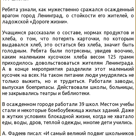
Ребята узнали, как мужественно сражался осажденный
врагом город Ленинград, о стойкости его жителей, о
ладожской «Дороге жизни».
Учащимся рассказали о составе, нормах продуктов и
хлеба, о том, что потерять карточки, по которым
выдавался хлеб, это остаться без хлеба, значит быть
голодным. Ребята были потрясены, увидев воочию,
каким маленьким кусочком хлеба весом 125 грамм
приходилось довольствоваться жителям Ленинграда.
А в конце мероприятия разделили этот маленький
кусочек на всех. На таком питании люди умудрялись не
только выжить, но и трудиться. Работали заводы,
выпуская боеприпасы. Действовали школы, больницы,
не закрывались театры и библиотеки.
В осажденном городе работали 39 школ. Местом учебы
стали и некоторые бомбоубежища жилых зданий. Даже
в жутких условиях блокадной жизни, когда не хватало
еды, воды, дров, теплой одежды, многие дети учились.
А. Фадеев писал: «И самый великий подвиг школьников