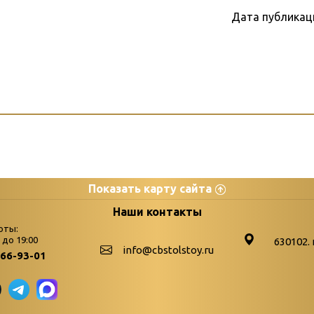
Дата публикац
Показать карту сайта
цы
К
Наши контакты
оты:
Бюллетень новых поступле
0 до 19:00
630102. 
info@cbstolstoy.ru
266-93-01
-palitra
Война. Народ. Победа.
«Истории свидетели 
«Мне всё снятся вое