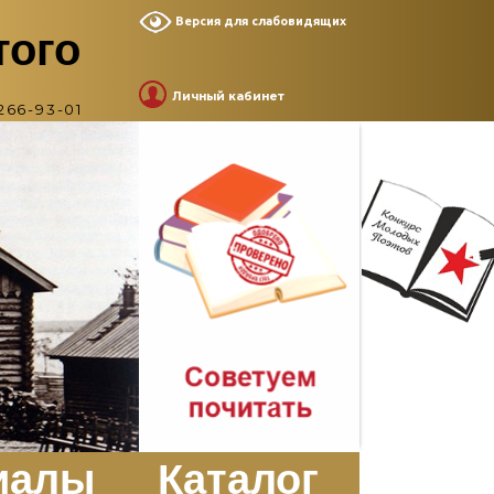
Версия для слабовидящих
того
Личный кабинет
266-93-01
иалы
Каталог