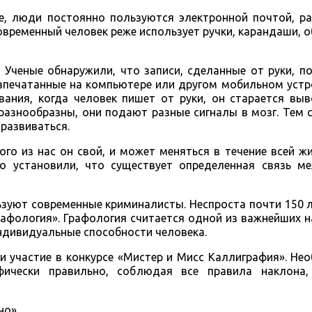
е, люди постоянно пользуются электронной почтой, р
временный человек реже использует ручки, карандаши, 
? Ученые обнаружили, что записи, сделанные от руки, 
апечатанные на компьютере или другом мобильном устр
вания, когда человек пишет от руки, он старается вы
 разнообразны, они подают разные сигналы в мозг. Тем
развиваться.
ого из нас он свой, и может меняться в течение всей ж
но установили, что существует определенная связь м
ьзуют современные криминалисты. Неспроста почти 150 
рафология». Графология считается одной из важнейших н
ндивидуальные способности человека.
и участие в конкурсе «Мистер и Мисс Каллиграфия». Н
фически правильно, соблюдая все правила наклона
но».