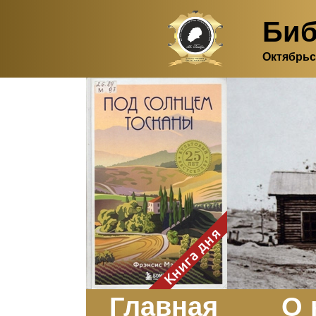
Биб
Октябрьс
Здесь, в своем
итальянском доме, я вновь
испытала первичную
радость единения с
природой. Дом открыт
для бабочек, стрекоз, пчёл
или всех, кто пожелает
влететь в одно окно и
вылететь из другого. Едим
мы почти всегда во
дворе. Во мне настолько
возродился здравый
смысл моей матери -
умение наслаждаться
настоящим и не спешить, -
Книга дня
что даже нашлось время
отполировать до блеска
оконное стекло.
Заказать
Главная
О 