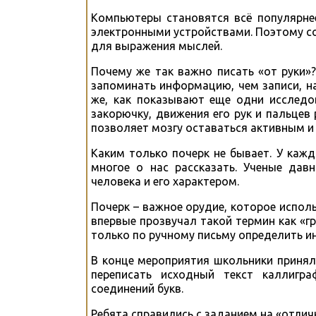
Компьютеры становятся всё популярне
электронными устройствами. Поэтому со
для выражения мыслей.
Почему же так важно писать «от руки»
запоминать информацию, чем записи, н
же, как показывают еще одни исследо
закорючку, движения его рук и пальцев
позволяет мозгу оставаться активным и 
Каким только почерк не бывает. У кажд
многое о нас рассказать. Ученые дав
человека и его характером.
Почерк – важное орудие, которое испол
впервые прозвучал такой термин как «г
только по ручному письму определить и
В конце мероприятия школьники принял
переписать исходный текст каллигра
соединений букв.
Ребята справились с заданием на «отлич