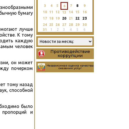
3
4
5
7
8
9
6
азнообразными
10
11
12
14
15
16
13
обычную бумагу
23
17
18
19
20
21
22
24
25
26
27
28
29
30
помогают лучше
31
1
2
3
4
5
6
ойстве. К тому
водить каждую
 самым человек
Противодействие
коррупции
изни, он может
Независимая оценка качества
ежду почерком
оказания услуг
лет тому назад
аук, способной
еобходимо было
, пропорций и