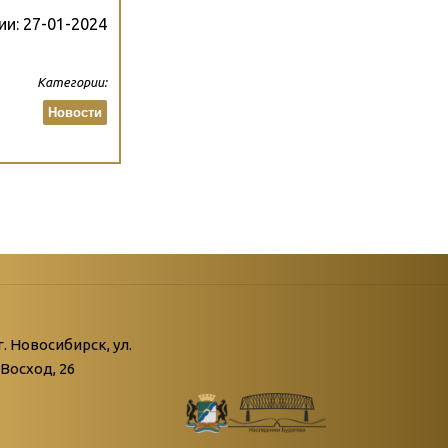
ии:
27-01-2024
Категории:
Новости
атегории
ний
г. Новосибирск, ул.
Восход, 26
живые»
нной поры пустыри…»