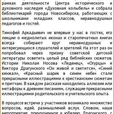
рамках деятельности Центра исторического и
духовного наследия «Духовная колыбель» и собрала
библиотекарей города Новосибирска, работающих с
школьниками младших классов, неравнодушных
педагогов и гостей.
Тимофей Аркадьевич не впервые у нас в гостях, его
лекции о меднолитых иконах и старопечатных книгах
всегда собирают круг неравнодушных и
интересующихся слушателей и зрителей. На этот раз он
попробовал через призму советской детской
литературы осветить целый ряд библейских сюжетов.
Истории Николая Носова «Леденец», «Огурцы» и
Виктора Драгунского «Он живой и светится», «Синий
кинжал», «Красный шарик в синем небе» стали
прекрасными иллюстрациями к христианским сюжетам
и притчам. В каждом рассказе находились аллюзии или
метафоры к древним писаниям, служащие прекрасными
иллюстрациями родительского и учительского опыта.
В процессе встречи у участников возникало множество
вопросов, идей, размышлений вслух. Словом, наше
мероприятие, приуроченное к юбилею Драгунского, с