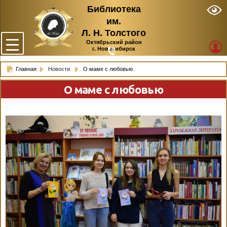
Библиотека
им.
Л. Н. Толстого
Октябрьский район
г. Новосибирск
Главная
Новости
О маме с любовью
О маме с любовью