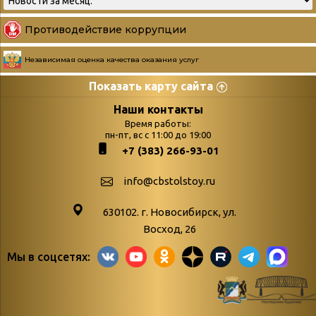
Противодействие коррупции
Независимая оценка качества оказания услуг
Показать карту сайта
Страницы
Категории
Наши контакты
Время работы:
Главная
пн-пт, вс с 11:00 до 19:00
Бюллетень новых
+7 (383) 266-93-01
podvedenie-itogov-festivalya-
поступлений
paskhalnaya-palitra
Война. Народ.
info@cbstolstoy.ru
Друзья фестиваля и библиотеки
Победа.
630102. г. Новосибирск, ул.
Антикоррупция
«Истории
Восход, 26
Афиша
свидетели
Мы в соцсетях:
Библионочь – как ярмарка точь-в-
живые»
точь!
«Мне всё
Библиотекарям
снятся