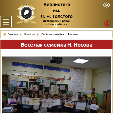
Библиотека
им.
Л. Н. Толстого
Октябрьский район
г. Новосибирск
Главная
Новости
Весёлая семейка Н. Носова
Весёлая семейка Н. Носова