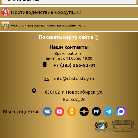
Противодействие коррупции
Независимая оценка качества оказания услуг
Показать карту сайта
Страницы
Категории
Наши контакты
Время работы:
Главная
пн-пт, вс с 11:00 до 19:00
Бюллетень новых
+7 (383) 266-93-01
podvedenie-itogov-festivalya-
поступлений
paskhalnaya-palitra
Война. Народ.
info@cbstolstoy.ru
Друзья фестиваля и библиотеки
Победа.
630102. г. Новосибирск, ул.
Антикоррупция
«Истории
Восход, 26
Афиша
свидетели
Мы в соцсетях:
Библионочь – как ярмарка точь-в-
живые»
точь!
«Мне всё
Библиотекарям
снятся