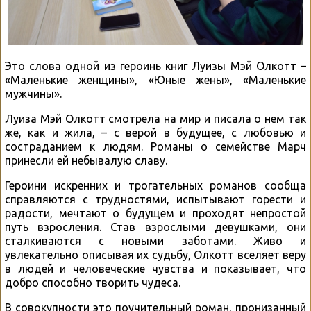
Это слова одной из героинь книг Луизы Мэй Олкотт –
«Маленькие женщины», «Юные жены», «Маленькие
мужчины».
Луиза Мэй Олкотт смотрела на мир и писала о нем так
же, как и жила, – с верой в будущее, с любовью и
состраданием к людям. Романы о семействе Марч
принесли ей небывалую славу.
Героини искренних и трогательных романов сообща
справляются с трудностями, испытывают горести и
радости, мечтают о будущем и проходят непростой
путь взросления. Став взрослыми девушками, они
сталкиваются с новыми заботами. Живо и
увлекательно описывая их судьбу, Олкотт вселяет веру
в людей и человеческие чувства и показывает, что
добро способно творить чудеса.
В совокупности это поучительный роман, пронизанный