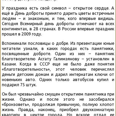
У праздника есть свой символ – открытое сердце. А
ещё в День доброты принято дарить цветы встречным
людям – и знакомым, и тем, кого впервые видишь.
Сегодня Всемирный день доброты отмечают на всех
континентах, в 28 странах. В России впервые праздник
прошел в 2009 году.
Вспоминали пословицы о добре. Из презентации юные
читатели узнали, в каких городах есть памятники,
посвященные доброте. Один из них – памятник
благотворителю Асгату Галимзянову – установлен в
Казани. Когда в СССР еще не было даже понятия
«благотворительность», этот человек перечислял
деньги детским домам и дарил интернатам ключи от
новеньких авто. Одних только автобусов купил и
подарил 75 штук.
Он был чрезвычайно смущен открытием памятника при
жизни. Однако и после этого не засобирался
«бронзоветь», продолжая привычную, полную хлопот
жизнь. Правда, наконец, приобрел двухкомнатную
квартиру в центре города. Но вскоре отдал ее