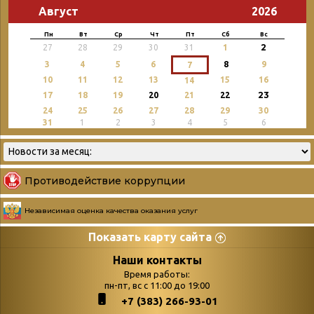
Август
2026
Пн
Вт
Ср
Чт
Пт
Сб
Вс
2
27
28
29
30
31
1
3
4
5
6
8
9
7
10
11
12
13
15
16
14
23
17
18
19
20
21
22
24
25
26
27
28
29
30
31
1
2
3
4
5
6
Противодействие коррупции
Независимая оценка качества оказания услуг
Показать карту сайта
Страницы
Категории
Наши контакты
Время работы:
Главная
пн-пт, вс с 11:00 до 19:00
Бюллетень новых
+7 (383) 266-93-01
podvedenie-itogov-festivalya-
поступлений