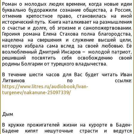
Роман о молодых людях времени, когда новые идеи
буквально будоражили сознание общества, а Россия,
отменив крепостное право, становилась на иной
исторический путь. Книга наталкивает на размышления
о счастье и долге, об эгоизме и самопожертвовании.
Героиня романа Елена Стахова полна благородства,
нацелена на свершения и служение высшей цели,
которую избрала сама вслед за своей любовью. Её
возлюбленный Дмитрий Инсаров – молодой патриот,
решивший посвятить себя освобождению своей
родины Болгарии от турецкого владычества.
В течение шести часов для Вас будет читать Иван
Литвинов по ссылке:
https://www.litres.ru/audiobook/ivan-
turgenev/nakanune-25097339/
Дым
В кружке прожигателей жизни на курорте в Баден-
Бадене кипят нешуточные страсти и ведутся