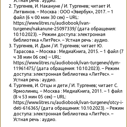
Устная речь : аудио.
Тургенев, И. Накануне / И. Тургенев; читает И.
Литвинов. – Москва : ООО «Эвербук», 2017. – 1
файл (6 ч 00 мин 30 сек) – URL:
https://www.litres.ru/audiobook/ivan-
turgenev/nakanune-25097339/ (дата обращения:
10.10.2023). – Режим доступа: электронная
библиотека «ЛитРес». – Устная речь : аудио.
Тургенев, И. Дым / И. Тургенев; читает Ю.
Тарасова. – Москва : МедиаКнига, 2015. – 1 файл (7
ч 38 мин 06 сек) – URL:
https://www.litres.ru/audiobook/ivan-turgenev/dym-
11961475/ (дата обращения: 10.10.2023). – Режим
доступа: электронная библиотека «ЛитРес». –
Устная речь : аудио.
Тургенев, И. Отцы и дети / И. Тургенев; читает С.
Ярмолинец. – Москва : МедиаКнига, 2011. – 1 файл
(8 ч 53 мин 05 сек) – URL:
https://www.litres.ru/audiobook/ivan-turgenev/otcy-i-
deti-616365/ (дата обращения: 10.10.2023). – Режим
доступа: электронная библиотека «ЛитРес». –
Устная речь : аудио.