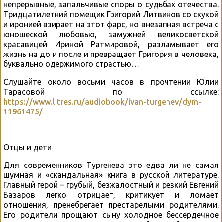
непрерывные, запальчивые споры о судьбах отечества.
Тридцатилетний помещик Григорий Литвинов со скукой
и иронией взирает на этот фарс, но внезапная встреча с
юношеской любовью, замужней великосветской
красавицей Ириной Ратмировой, разламывает его
жизнь на до и после и превращает Григория в человека,
буквально одержимого страстью…
Слушайте около восьми часов в прочтении Юлии
Тарасовой по ссылке:
https://www.litres.ru/audiobook/ivan-turgenev/dym-
11961475/
Отцы и дети
Для современников Тургенева это едва ли не самая
шумная и «скандальная» книга в русской литературе.
Главный герой – грубый, безжалостный и резкий Евгений
Базаров легко отрицает, критикует и ломает
отношения, пренебрегает престарелыми родителями.
Его родители прощают сыну холодное бессердечное