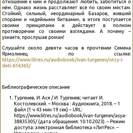
отношение к ним и продолжают любить, заботиться о
нём. Однако жизнь расставляет всё по своим местам.
Стойкий, сильный, неординарный Базаров, живший
спорами и «идейными битвами», в итоге поступается
своими принципами и действует в полном
противоречии со своими взглядами. А почему –
узнаете, прослушав роман!
Слушайте около девяти часов в прочтении Семена
Ярмолинец по ссылке:
https://www.litres.ru/audiobook/ivan-turgenev/otcy-i-
deti-616365/
Библиографическое описание
Тургенев, И. Ася / И. Тургенев; читает И.
Костолевский. – Москва : Аудиокнига, 2018. – 1
файл (1 ч 43 мин 19 сек) – URL:
https://www.litres.ru/audiobook/ivan-turgenev/asya-
38835305/ (дата обращения: 10.10.2023). – Режим
доступа: электронная библиотека «ЛитРес». –