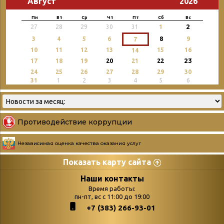
Август
2026
Пн
Вт
Ср
Чт
Пт
Сб
Вс
2
27
28
29
30
31
1
3
4
5
6
8
9
7
10
11
12
13
15
16
14
23
17
18
19
20
21
22
24
25
26
27
28
29
30
31
1
2
3
4
5
6
Противодействие коррупции
Независимая оценка качества оказания услуг
Показать карту сайта
Страницы
Категории
Наши контакты
Время работы:
Главная
пн-пт, вс с 11:00 до 19:00
Бюллетень новых
+7 (383) 266-93-01
podvedenie-itogov-festivalya-
поступлений