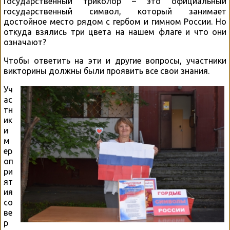
Государственный триколор – это официальный
государственный символ, который занимает
достойное место рядом с гербом и гимном России. Но
откуда взялись три цвета на нашем флаге и что они
означают?
Чтобы ответить на эти и другие вопросы, участники
викторины должны были проявить все свои знания.
Уч
ас
тн
ик
и
м
ер
оп
ри
ят
ия
со
ве
р