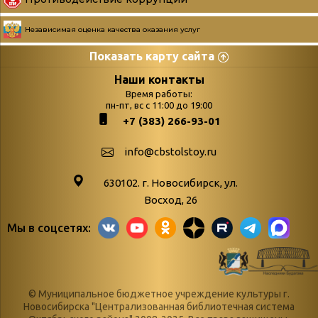
Независимая оценка качества оказания услуг
Показать карту сайта
Страницы
Категории
Наши контакты
Время работы:
Главная
пн-пт, вс с 11:00 до 19:00
Бюллетень новых
+7 (383) 266-93-01
podvedenie-itogov-festivalya-
поступлений
paskhalnaya-palitra
Война. Народ.
info@cbstolstoy.ru
Друзья фестиваля и библиотеки
Победа.
630102. г. Новосибирск, ул.
Антикоррупция
«Истории
Восход, 26
Афиша
свидетели
Мы в соцсетях:
Библионочь – как ярмарка точь-в-
живые»
точь!
«Мне всё
Библиотекарям
снятся
© Муниципальное бюджетное учреждение культуры г.
Конференции, семинары,
военной поры
Новосибирска "Централизованная библиотечная система