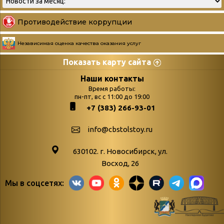
Противодействие коррупции
Независимая оценка качества оказания услуг
Показать карту сайта
Страницы
Категории
Наши контакты
Время работы:
Главная
пн-пт, вс с 11:00 до 19:00
Бюллетень новых
+7 (383) 266-93-01
podvedenie-itogov-festivalya-
поступлений
paskhalnaya-palitra
Война. Народ.
info@cbstolstoy.ru
Друзья фестиваля и библиотеки
Победа.
630102. г. Новосибирск, ул.
Антикоррупция
«Истории
Восход, 26
Афиша
свидетели
Мы в соцсетях:
Библионочь – как ярмарка точь-в-
живые»
точь!
«Мне всё
Библиотекарям
снятся