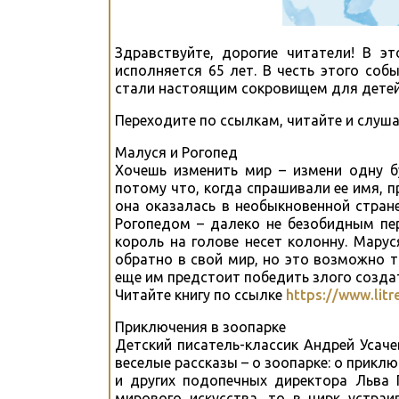
Здравствуйте, дорогие читатели! В э
исполняется 65 лет. В честь этого соб
стали настоящим сокровищем для детей 
Переходите по ссылкам, читайте и слуша
Малуся и Рогопед
Хочешь изменить мир – измени одну б
потому что, когда спрашивали ее имя,
она оказалась в необыкновенной стран
Рогопедом – далеко не безобидным пе
король на голове несет колонну. Марус
обратно в свой мир, но это возможно т
еще им предстоит победить злого созда
Читайте книгу по ссылке
https://www.litr
Приключения в зоопарке
Детский писатель-классик Андрей Усач
веселые рассказы – о зоопарке: о прикл
и других подопечных директора Льва 
мирового искусства, то в цирк устра