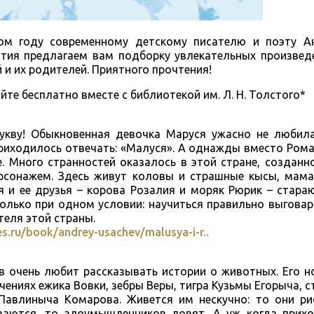
том году современному детскому писателю и поэту А
ытия предлагаем вам подборку увлекательных произведе
и их родителей. Приятного прочтения!
йте бесплатно вместе с библиотекой им. Л. Н. Толстого*
укву! Обыкновенная девочка Маруся ужасно не любила
 приходилось отвечать: «Малуся». А однажды вместо Ро
е. Много странностей оказалось в этой стране, создан
рсонажем. Здесь живут коловы и страшные кысы, мама
я и ее друзья – корова Розалия и моряк Рюрик – стара
олько при одном условии: научиться правильно выговар
теля этой страны.
es.ru/book/andrey-usachev/malusya-i-r..
ев очень любит рассказывать истории о животных. Его 
ючениях ежика Вовки, зебры Веры, тигра Кузьмы Егорыча, 
Павлиныча Комарова. Живется им нескучно: то они р
иваются, то злоумышленников ловят. А уж когда прихо