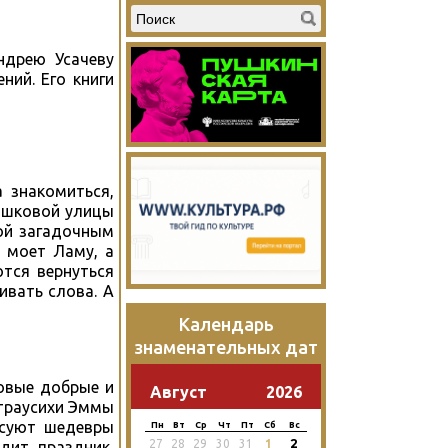
ндрею Усачеву
ний. Его книги
 знакомиться,
машковой улицы
ной загадочным
 моет Ламу, а
ются вернуться
ивать слова. А
Календарь
знаменательных дат
новые добрые и
Август
2026
страусихи Эммы
исуют шедевры
Пн
Вт
Ср
Чт
Пт
Сб
Вс
2
27
28
29
30
31
1
дит праздник,