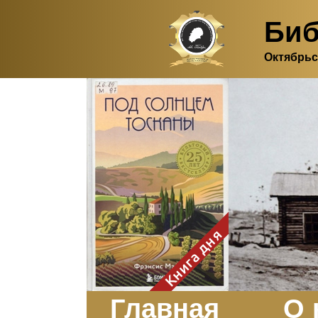
Биб
Октябрьс
Здесь, в своем
итальянском доме, я вновь
испытала первичную
радость единения с
природой. Дом открыт
для бабочек, стрекоз, пчёл
или всех, кто пожелает
влететь в одно окно и
вылететь из другого. Едим
мы почти всегда во
дворе. Во мне настолько
возродился здравый
смысл моей матери -
умение наслаждаться
настоящим и не спешить, -
Книга дня
что даже нашлось время
отполировать до блеска
оконное стекло.
Заказать
Главная
О 