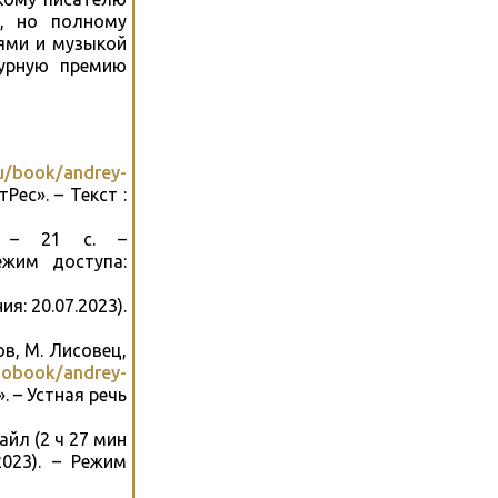
, но полному
нями и музыкой
турную премию
ru/book/andrey-
Рес». – Текст :
. – 21 с. –
ежим доступа:
ия: 20.07.2023).
ов, М. Лисовец,
diobook/andrey-
. – Устная речь
файл (2 ч 27 мин
2023). – Режим