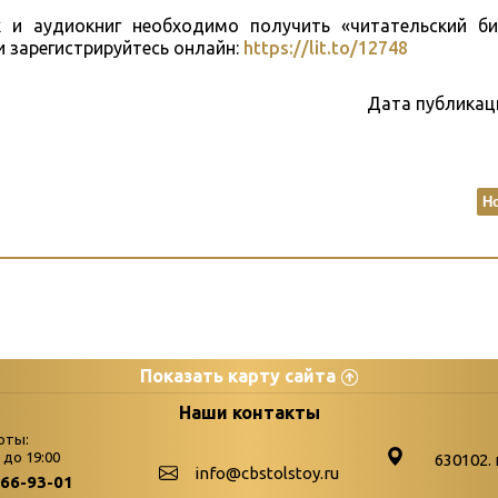
 и аудиокниг необходимо получить «читательский би
и зарегистрируйтесь онлайн:
https://lit.to/12748
Дата публикац
Н
Показать карту сайта
цы
К
Наши контакты
оты:
Бюллетень новых поступле
0 до 19:00
630102. 
info@cbstolstoy.ru
266-93-01
-palitra
Война. Народ. Победа.