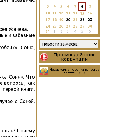
3
4
5
6
7
8
9
10
11
12
13
14
16
15
23
17
18
19
20
21
22
24
25
26
27
28
29
30
рея Усачева.
31
1
2
3
4
5
6
ные и забавные
обачку Соню,
Противодействие
коррупции
Независимая оценка качества
оказания услуг
ка Соня». Что
е вопросы, как
 первой книги,
учае с Соней,
ь соль? Почему
кому писателю