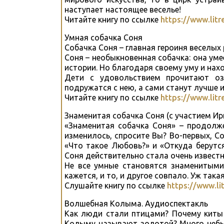
наступает настоящее веселье!
Читайте книгу по ссылке
https://www.litr
Умная собачка Соня
Собачка Соня – главная героиня веселых
Соня – необыкновенная собачка: она уме
истории. Но благодаря своему уму и нах
Дети с удовольствием прочитают оз
подружатся с нею, а сами станут лучше и
Читайте книгу по ссылке
https://www.lit
Знаменитая собачка Соня (с участием И
«Знаменитая собачка Соня» – продолже
изменилось, спросите Вы? Во-первых, Со
«Что такое Любовь?» и «Откуда берутся
Соня действительно стала очень известно
Не все умные становятся знаменитыми
кажется, и то, и другое совпало. Уж така
Слушайте книгу по ссылке
https://www.li
Волшебная Колыма. Аудиоспектакль
Как люди стали птицами? Почему киты 
Колыму называют золотой? Много небы