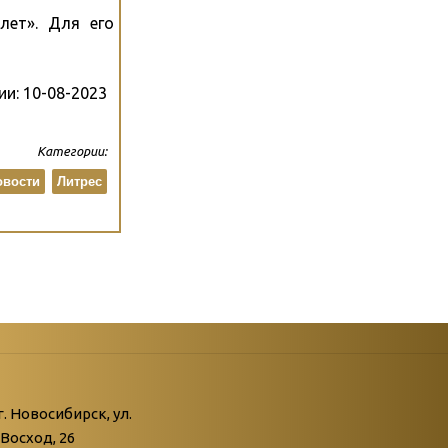
лет». Для его
ии:
10-08-2023
Категории:
овости
Литрес
атегории
ний
г. Новосибирск, ул.
Восход, 26