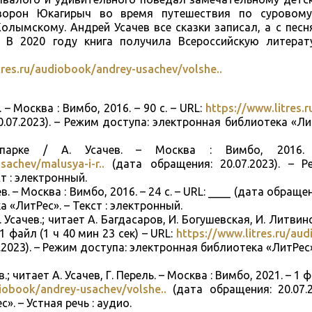
ворон Юкагирыч во время путешествия по суровому
олымскому. Андрей Усачев все сказки записал, а с пес
. В 2020 году книга получила Всероссийскую литера
tres.ru/audiobook/andrey-usachev/volshe..
 – Москва : Вимбо, 2016. – 90 с. – URL:
https://www.litres.
.07.2023). – Режим доступа: электронная библиотека «Лит
опарке / А. Усачев. – Москва : Вимбо, 2016
sachev/malusya-i-r..
(дата обращения: 20.07.2023). – Р
т : электронный.
в. – Москва : Вимбо, 2016. – 24 с. – URL: ____ (дата обращен
 «ЛитРес». – Текст : электронный.
. Усачев.; читает А. Багдасаров, И. Богушевская, И. Литвин
1 файл (1 ч 40 мин 23 сек) – URL:
https://www.litres.ru/au
2023). – Режим доступа: электронная библиотека «ЛитРес»
; читает А. Усачев, Г. Перель. – Москва : Вимбо, 2021. – 1 
diobook/andrey-usachev/volshe..
(дата обращения: 20.07.
. – Устная речь : аудио.