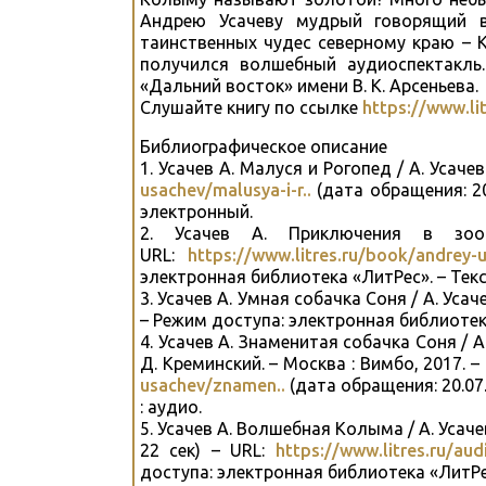
Андрею Усачеву мудрый говорящий 
таинственных чудес северному краю – К
получился волшебный аудиоспектакль
«Дальний восток» имени В. К. Арсеньева.
Слушайте книгу по ссылке
https://www.li
Библиографическое описание
1. Усачев А. Малуся и Рогопед / А. Усачев.
usachev/malusya-i-r..
(дата обращения: 20
электронный.
2. Усачев А. Приключения в зо
URL:
https://www.litres.ru/book/andrey-u
электронная библиотека «ЛитРес». – Текс
3. Усачев А. Умная собачка Соня / А. Усаче
– Режим доступа: электронная библиотека
4. Усачев А. Знаменитая собачка Соня / А
Д. Креминский. – Москва : Вимбо, 2017. – 
usachev/znamen..
(дата обращения: 20.07.
: аудио.
5. Усачев А. Волшебная Колыма / А. Усачев.
22 сек) – URL:
https://www.litres.ru/au
доступа: электронная библиотека «ЛитРес»