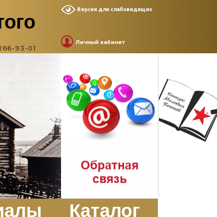
Версия для слабовидящих
того
Личный кабинет
266-93-01
иалы
Каталог