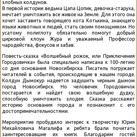
злобных колдунов.
В первой истории ведьма Цапа Цопик, девочка-старуха,
мечтает уничтожить все живое на Земле. Для этого она
хочет заставить говорящего кота Котькина, знающего
языки животных и людей, стать своим помощником. Но
усатому полиглоту обязательно помогут добрый
цирковой клоун Жура и уважаемый Профессор
чародейства, фокусов и забав.
Повесть-сказка «Волшебный рожок, или Приключения
Городовичка» была специально написана к 100-летию
со дня основания Новосибирска. Писатель погружает
читателей в события, происходящие в нашем городе.
Колдун Дымокур надеется задушить черным дымом
город Новосибирск. Но человечек Городовичок
постарается и найдет свою волшебную дудку,
способную уничтожить злодея. Сказка расскажет
историю основания города и познакомит с его
достопримечательностями.
Мероприятие пробудило интерес к творчеству Юрия
Михайловича Магалифа и ребята брали почитать
заинтересовавшие их книги. Благодарим гостей