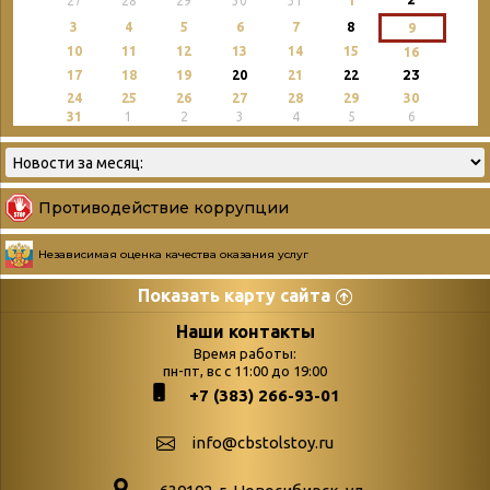
27
28
29
30
31
1
3
4
5
6
7
8
9
10
11
12
13
14
15
16
23
17
18
19
20
21
22
24
25
26
27
28
29
30
31
1
2
3
4
5
6
Противодействие коррупции
Независимая оценка качества оказания услуг
Показать карту сайта
Страницы
Категории
Наши контакты
Время работы:
Главная
пн-пт, вс с 11:00 до 19:00
Бюллетень новых
+7 (383) 266-93-01
podvedenie-itogov-festivalya-
поступлений
paskhalnaya-palitra
Война. Народ.
info@cbstolstoy.ru
Друзья фестиваля и библиотеки
Победа.