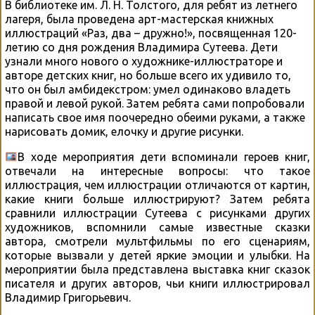
В библиотеке им. Л. Н. Толстого, для ребят из летнего
лагеря, была проведена арт-мастерская книжных
иллюстраций «Раз, два – дружно!», посвященная 120-
летию со дня рождения Владимира Сутеева. Дети
узнали много нового о художнике-иллюстраторе и
авторе детских книг, но больше всего их удивило то,
что он был амбидекстром: умел одинаково владеть
правой и левой рукой. Затем ребята сами попробовали
написать свое имя поочередно обеими руками, а также
нарисовать домик, елочку и другие рисунки.
В ходе мероприятия дети вспоминали героев книг,
отвечали на интересные вопросы: что такое
иллюстрация, чем иллюстрации отличаются от картин,
какие книги больше иллюстрируют? Затем ребята
сравнили иллюстрации Сутеева с рисунками других
художников, вспомнили самые известные сказки
автора, смотрели мультфильмы по его сценариям,
которые вызвали у детей яркие эмоции и улыбки. На
мероприятии была представлена выставка книг сказок
писателя и других авторов, чьи книги иллюстрировал
Владимир Григорьевич.