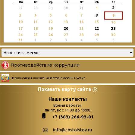
Пн
Вт
Ср
Чт
Пт
Сб
Вс
2
27
28
29
30
31
1
3
4
5
6
7
8
9
10
11
12
13
14
15
16
23
17
18
19
20
21
22
24
25
26
27
28
29
30
31
1
2
3
4
5
6
Противодействие коррупции
Независимая оценка качества оказания услуг
Показать карту сайта
Страницы
Категории
Наши контакты
Время работы:
Главная
пн-пт, вс с 11:00 до 19:00
Бюллетень новых
+7 (383) 266-93-01
podvedenie-itogov-festivalya-
поступлений
paskhalnaya-palitra
Война. Народ.
info@cbstolstoy.ru