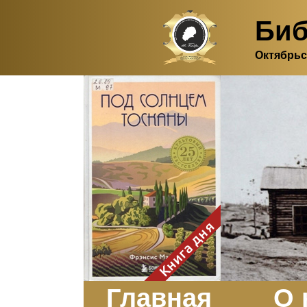
Биб
Октябрьс
Здесь, в своем
итальянском доме, я вновь
испытала первичную
радость единения с
природой. Дом открыт
для бабочек, стрекоз, пчёл
или всех, кто пожелает
влететь в одно окно и
вылететь из другого. Едим
мы почти всегда во
дворе. Во мне настолько
возродился здравый
смысл моей матери -
умение наслаждаться
настоящим и не спешить, -
Книга дня
что даже нашлось время
отполировать до блеска
оконное стекло.
Заказать
Главная
О 