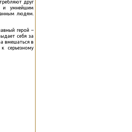
стребляют друг
м и умнейшим
ванным людям.
лавный герой –
выдает себя за
ва вмешаться в
 к серьезному