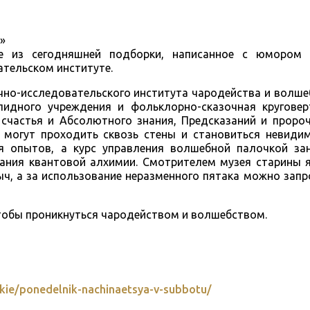
»
ие из сегодняшней подборки, написанное с юмором
ательском институте.
но-исследовательского института чародейства и волшеб
идного учреждения и фольклорно-сказочная круговер
счастья и Абсолютного знания, Предсказаний и пророч
 могут проходить сквозь стены и становиться невиди
я опытов, а курс управления волшебной палочкой за
нания квантовой алхимии. Смотрителем музея старины 
ыч, а за использование неразменного пятака можно запр
тобы проникнуться чародейством и волшебством.
gackie/ponedelnik-nachinaetsya-v-subbotu/