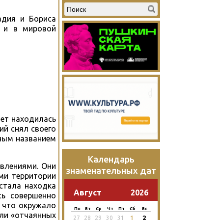
адия и Бориса
о и в мировой
лет находилась
ий снял своего
чным названием
Календарь
явлениями. Они
знаменательных дат
ми территории
стала находка
Август
2026
сь совершенно
, что окружало
Пн
Вт
Ср
Чт
Пт
Сб
Вс
али «отчаянных
2
27
28
29
30
31
1