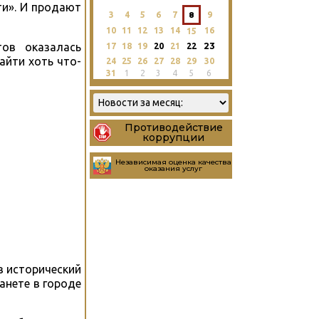
ти». И продают
3
4
5
6
7
8
9
10
11
12
13
14
16
15
тов оказалась
23
17
18
19
20
21
22
айти хоть что-
24
25
26
27
28
29
30
31
1
2
3
4
5
6
Противодействие
коррупции
Независимая оценка качества
оказания услуг
в исторический
анете в городе