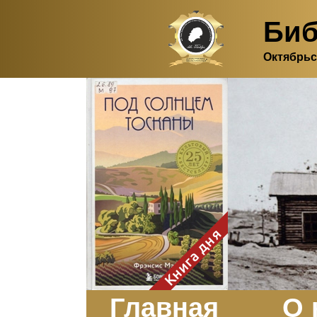
Биб
Октябрьс
Здесь, в своем
итальянском доме, я вновь
испытала первичную
радость единения с
природой. Дом открыт
для бабочек, стрекоз, пчёл
или всех, кто пожелает
влететь в одно окно и
вылететь из другого. Едим
мы почти всегда во
дворе. Во мне настолько
возродился здравый
смысл моей матери -
умение наслаждаться
настоящим и не спешить, -
Книга дня
что даже нашлось время
отполировать до блеска
оконное стекло.
Заказать
Главная
О 