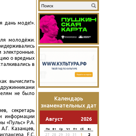
я дань моде!».
для молодёжи.
ридерживались
и электронные.
ацию о вредных
сталкивались в
как вычислить
 дружинниками
телям не было
Календарь
знаменательных дат
ев, секретарь
 и информации
Август
2026
ы «Пульс» Р.А.
.Г. Казанцев,
Пн
Вт
Ср
Чт
Пт
Сб
Вс
спансера Е.С.
2
27
28
29
30
31
1