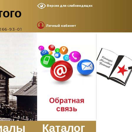
Версия для слабовидящих
того
Личный кабинет
266-93-01
иалы
Каталог