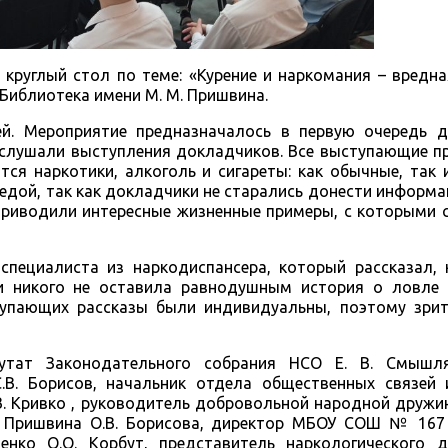
круглый стол по теме: «Курение и наркомания – вредна
Библиотека имени М. М. Пришвина.
й. Мероприятие предназначалось в первую очередь 
 слушали выступления докладчиков. Все выступающие п
ся наркотики, алкоголь и сигареты: как обычные, так 
едой, так как докладчики не старались донести информ
приводили интересные жизненные примеры, с которыми 
пециалиста из наркодиспансера, который рассказал, 
 и никого не оставила равнодушным история о ловле
тупающих рассказы были индивидуальны, поэтому зри
утат Законодательного собрания НСО Е. В. Смышля
.В. Борисов, начальник отдела общественных связей
. Кривко , руководитель добровольной народной дружин
 Пришвина О.В. Борисова, директор МБОУ СОШ № 167 А
ко О.О. Корбут, представитель наркологического ди