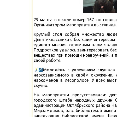
29 марта в школе номер 167 состоялся 
Организатором мероприятия выступила 
Круглый стол собрал множество люде
Девятиклассники с большим интересом
единого мнения: огромным злом являют
Подростков удалось заинтересовать бес
веществах при помощи нравоучений, а 
своей работе.
Молодёжь с увлечением слушала с
наркозависимого в своём окружении,
наркоманов в лесополосе. У всех выс
скучно.
На мероприятии присутствовали: деп
городского штаба народных дружин С
администрации Октябрьского района Н.В
Мирзамдамов, зав. библиотекой имени
заведующая библиотекой имени Шевчен