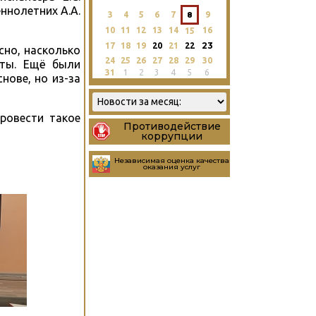
ннолетних А.А.
3
4
5
6
7
8
9
10
11
12
13
14
16
15
23
17
18
19
20
21
22
сно, насколько
24
25
26
27
28
29
30
еты. Ещё были
31
1
2
3
4
5
6
нове, но из-за
ровести такое
Противодействие
коррупции
Независимая оценка качества
оказания услуг