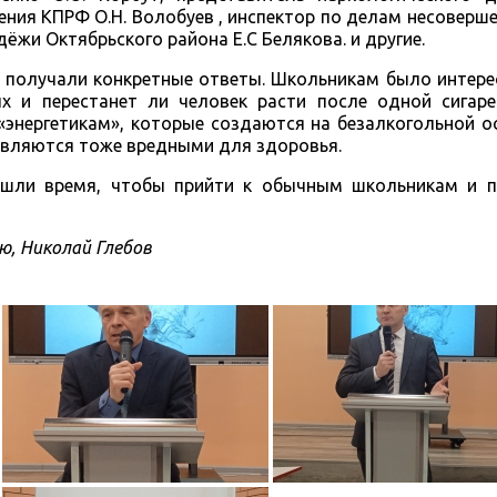
ения КПРФ О.Н. Волобуев , инспектор по делам несоверше
ёжи Октябрьского района Е.С Белякова. и другие.
 получали конкретные ответы. Школьникам было интере
х и перестанет ли человек расти после одной сигар
«энергетикам», которые создаются на безалкогольной ос
являются тоже вредными для здоровья.
ашли время, чтобы прийти к обычным школьникам и п
ю, Николай Глебов