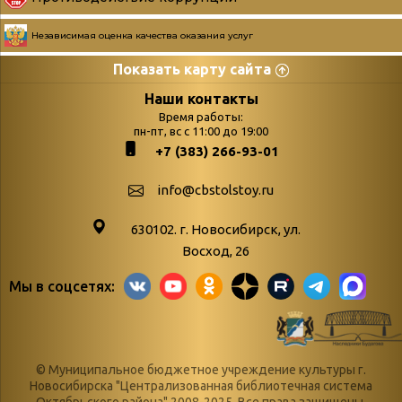
Независимая оценка качества оказания услуг
Показать карту сайта
Страницы
Категории
Наши контакты
Время работы:
Главная
пн-пт, вс с 11:00 до 19:00
Бюллетень новых
+7 (383) 266-93-01
podvedenie-itogov-festivalya-
поступлений
paskhalnaya-palitra
Война. Народ.
info@cbstolstoy.ru
Друзья фестиваля и библиотеки
Победа.
630102. г. Новосибирск, ул.
Антикоррупция
«Истории
Восход, 26
Афиша
свидетели
Мы в соцсетях:
Библионочь – как ярмарка точь-в-
живые»
точь!
«Мне всё
Библиотекарям
снятся
© Муниципальное бюджетное учреждение культуры г.
Конференции, семинары,
военной поры
Новосибирска "Централизованная библиотечная система
Октябрьского района" 2008-2025. Все права защищены.