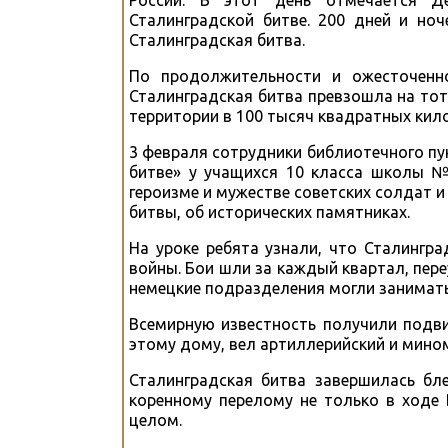
России. В этот день отмечается Д
Сталинградской битве. 200 дней и но
Сталинградская битва.
По продолжительности и ожесточенно
Сталинградская битва превзошла на тот
территории в 100 тысяч квадратных кил
3 февраля сотрудники библиотечного пу
битве» у учащихся 10 класса школы №
героизме и мужестве советских солдат и
битвы, об исторических памятниках.
На уроке ребята узнали, что Сталингр
войны. Бои шли за каждый квартал, пере
немецкие подразделения могли занимать
Всемирную известность получили подви
этому дому, вел артиллерийский и мином
Сталинградская битва завершилась бл
коренному перелому не только в ходе 
целом.