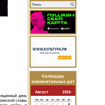
Календарь
знаменательных дат
Август
2026
священный день
воинской славы
Пн
Вт
Ср
Чт
Пт
Сб
Вс
2
27
28
29
30
31
1