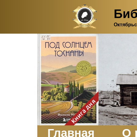
Биб
Октябрьс
Здесь, в своем
итальянском доме, я вновь
испытала первичную
радость единения с
природой. Дом открыт
для бабочек, стрекоз, пчёл
или всех, кто пожелает
влететь в одно окно и
вылететь из другого. Едим
мы почти всегда во
дворе. Во мне настолько
возродился здравый
смысл моей матери -
умение наслаждаться
настоящим и не спешить, -
Книга дня
что даже нашлось время
отполировать до блеска
оконное стекло.
Заказать
Главная
О 