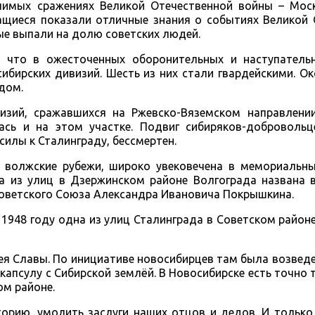
чимых сражениях Великой Отечественной войны – Моск
чащиеся показали отличные знания о событиях Великой
ые выпали на долю советских людей.
, что в ожесточенных оборонительных и наступатель
ибирских дивизий. Шесть из них стали гвардейскими. О
дом.
изий, сражавшихся на Ржевско-Вяземском направлении
сь и на этом участке. Подвиг сибиряков-добровольц
илы к Сталинграду, бессмертен.
 волжские рубежи, широко увековечена в мемориальны
а из улиц в Дзержинском районе Волгограда названа в
оветского Союза Александра Ивановича Покрышкина.
 1948 году одна из улиц Сталинграда в Советском район
лея Славы. По инициативе новосибирцев там была возведе
апсулу с Сибирской землёй. В Новосибирске есть точно 
ом районе.
орию, умолить заслуги наших отцов и дедов. И только