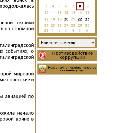
ских войск в
 продолжалась
3
4
5
6
7
8
9
10
11
12
13
14
16
15
23
17
18
19
20
21
22
оевой техники
24
25
26
27
28
29
30
сь на огромной
31
1
2
3
4
5
6
Сталинградской
х событиях, о
Противодействие
Сталинградской
коррупции
Независимая оценка качества
оказания услуг
Второй мировой
ме советские и
ы авиацией по
ложила начало
ровой войне в