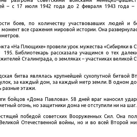
ень разгрома советскими войсками немецко-фашист
чей – с 17 июля 1942 года до 2 февраля 1943 года –
сти боев, по количеству участвовавших людей и б
 момент все сражения мировой истории. Она развернула
ометров.
нкта «На Плющихе» провели урок мужества «Сибиряки в 
 195. Библиотекарь рассказала учащимся о тех далеки
 жителей Сталинграда, о земляках – участниках великой 
адская битва являлась крупнейшей сухопутной битвой 
улок, за каждый дом, за каждый метр земли. В одном до
 разные этажи.
ги бойцов «Дома Павлова». 58 дней враг наносил удар
етный огонь, но защитники дома не отступили ни на шаг.
естящей победой советских Вооруженных Сил. Она по
Великой Отечественной войны, но и во всей Второй ми