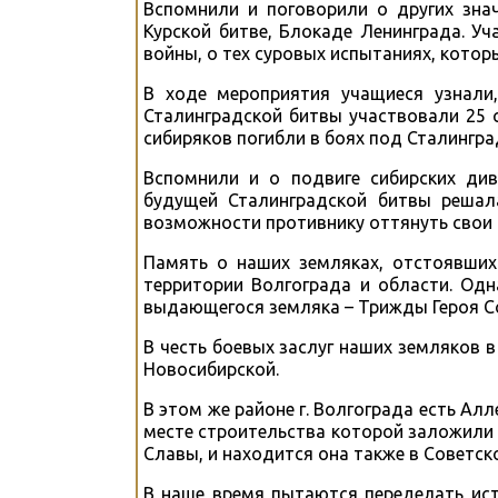
Вспомнили и поговорили о других зна
Курской битве, Блокаде Ленинграда. У
войны, о тех суровых испытаниях, котор
В ходе мероприятия учащиеся узнали
Сталинградской битвы участвовали 25 с
сибиряков погибли в боях под Сталингра
Вспомнили и о подвиге сибирских див
будущей Сталинградской битвы решала
возможности противнику оттянуть свои с
Память о наших земляках, отстоявших
территории Волгограда и области. Одн
выдающегося земляка – Трижды Героя С
В честь боевых заслуг наших земляков в
Новосибирской.
В этом же районе г. Волгограда есть Ал
месте строительства которой заложили к
Славы, и находится она также в Советск
В наше время пытаются переделать ист