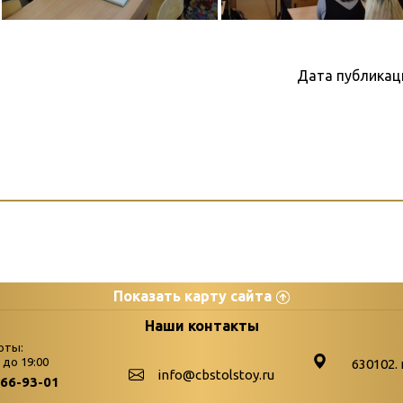
Дата публикац
Показать карту сайта
цы
К
Наши контакты
оты:
Бюллетень новых поступле
0 до 19:00
630102. 
info@cbstolstoy.ru
266-93-01
-palitra
Война. Народ. Победа.