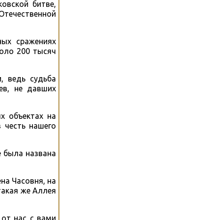
овской битве,
 Отечественной
ных сражениях
коло 200 тысяч
, ведь судьба
ев, не давших
х объектах на
 честь нашего
е была названа
на Часовня, на
такая же Аллея
 от нас с вами