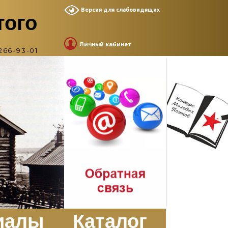
Версия для слабовидящих
того
Личный кабинет
266-93-01
иалы
Каталог