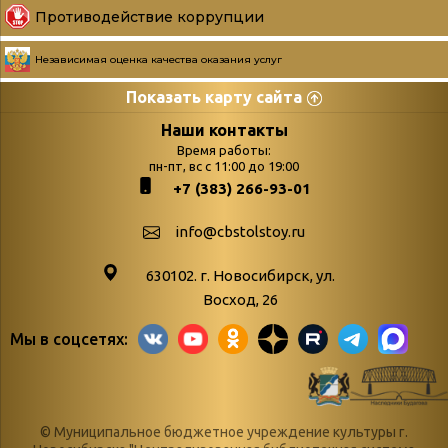
Противодействие коррупции
Независимая оценка качества оказания услуг
Показать карту сайта
Страницы
Категории
Наши контакты
Время работы:
Главная
пн-пт, вс с 11:00 до 19:00
Бюллетень новых
+7 (383) 266-93-01
podvedenie-itogov-festivalya-
поступлений
paskhalnaya-palitra
Война. Народ.
info@cbstolstoy.ru
Друзья фестиваля и библиотеки
Победа.
630102. г. Новосибирск, ул.
Антикоррупция
«Истории
Восход, 26
Афиша
свидетели
Мы в соцсетях:
Библионочь – как ярмарка точь-в-
живые»
точь!
«Мне всё
Библиотекарям
снятся
© Муниципальное бюджетное учреждение культуры г.
Конференции, семинары,
военной поры