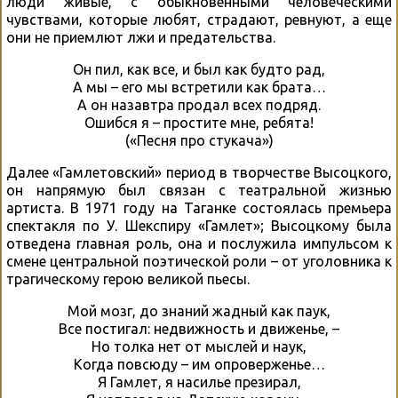
люди живые, с обыкновенными человеческими
чувствами, которые любят, страдают, ревнуют, а еще
они не приемлют лжи и предательства.
Он пил, как все, и был как будто рад,
А мы – его мы встретили как брата…
А он назавтра продал всех подряд.
Ошибся я – простите мне, ребята!
(«Песня про стукача»)
Далее «Гамлетовский» период в творчестве Высоцкого,
он напрямую был связан с театральной жизнью
артиста. В 1971 году на Таганке состоялась премьера
спектакля по У. Шекспиру «Гамлет»; Высоцкому была
отведена главная роль, она и послужила импульсом к
смене центральной поэтической роли – от уголовника к
трагическому герою великой пьесы.
Мой мозг, до знаний жадный как паук,
Все постигал: недвижность и движенье, –
Но толка нет от мыслей и наук,
Когда повсюду – им опроверженье…
Я Гамлет, я насилье презирал,