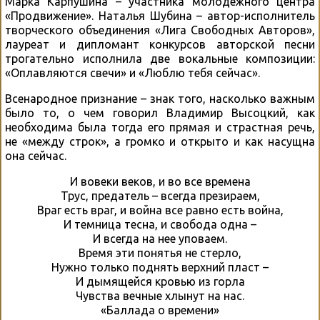
Марка Карпушина – участника молодежного центра
«Продвижение». Наталья Шубина – автор-исполнитель
творческого объединения «Лига Свободных Авторов»,
лауреат и дипломант конкурсов авторской песни
трогательно исполнила две вокальные композиции:
«Оплавляются свечи» и «Люблю тебя сейчас».
Всенародное признание – знак того, насколько важным
было то, о чем говорил Владимир Высоцкий, как
необходима была тогда его прямая и страстная речь,
не «между строк», а громко и открыто и как насущна
она сейчас.
И вовеки веков, и во все времена
Трус, предатель – всегда презираем,
Враг есть враг, и война все равно есть война,
И темница тесна, и свобода одна –
И всегда на нее уповаем.
Время эти понятья не стерло,
Нужно только поднять верхний пласт –
И дымящейся кровью из горла
Чувства вечные хлынут на нас.
«Баллада о времени»