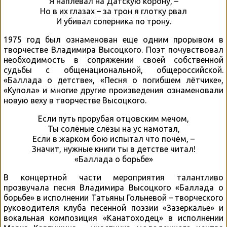
Я наплевал на Датскую корону, –
Но в их глазах – за трон я глотку рвал
И убивал соперника по трону.
1975 год был ознаменован еще одним прорывом в
творчестве Владимира Высоцкого. Поэт почувствовал
необходимость в сопряжении своей собственной
судьбы с общенациональной, общероссийской.
«Баллада о детстве», «Песня о погибшем лётчике»,
«Купола» и многие другие произведения ознаменовали
новую веху в творчестве Высоцкого.
Если путь прорубая отцовским мечом,
Ты солёные слёзы на ус намотал,
Если в жарком бою испытал что почём, –
Значит, нужные книги ты в детстве читал!
«Баллада о борьбе»
В концертной части мероприятия талантливо
прозвучала песня Владимира Высоцкого «Баллада о
борьбе» в исполнении Татьяны Гольневой – творческого
руководителя клуба песенной поэзии «Зазеркалье» и
вокальная композиция «Канатоходец» в исполнении