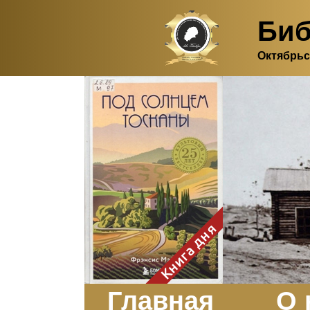
Биб
Октябрьс
Здесь, в своем
итальянском доме, я вновь
испытала первичную
радость единения с
природой. Дом открыт
для бабочек, стрекоз, пчёл
или всех, кто пожелает
влететь в одно окно и
вылететь из другого. Едим
мы почти всегда во
дворе. Во мне настолько
возродился здравый
смысл моей матери -
умение наслаждаться
настоящим и не спешить, -
Книга дня
что даже нашлось время
отполировать до блеска
оконное стекло.
Заказать
Главная
О 