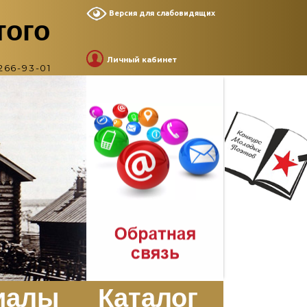
Версия для слабовидящих
того
Личный кабинет
266-93-01
иалы
Каталог