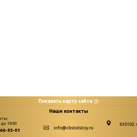
Показать карту сайта
цы
К
Наши контакты
оты:
Бюллетень новых поступле
0 до 19:00
630102. 
info@cbstolstoy.ru
266-93-01
-palitra
Война. Народ. Победа.