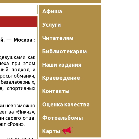
Афиша
Услуги
Читателям
й. — Москва :
Библиотекарям
девушками как
пеха при этом
Наши издания
чный подход и
росы-обманки,
Краеведение
безалаберных,
в, спортивных
Контакты
Оценка качества
уки невозможно
ет за «Янкиз»,
Фотоальбомы
и своего отца.
кт «Рози».
Карты