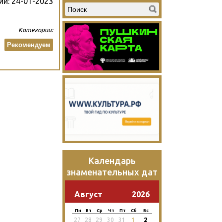
ии:
24-01-2023
Категории:
Рекомендуем
Календарь
знаменательных дат
Август
2026
Пн
Вт
Ср
Чт
Пт
Сб
Вс
2
27
28
29
30
31
1