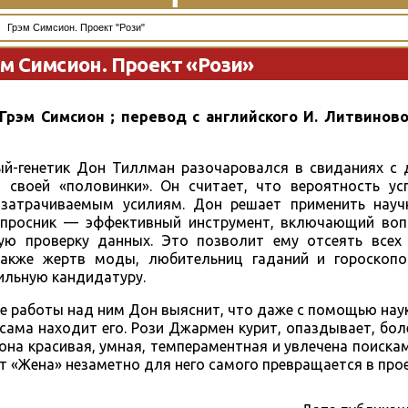
Грэм Симсион. Проект "Рози"
м Симсион. Проект «Рози»
 Грэм Симсион ; перевод с английского И. Литвиново
й-генетик Дон Тиллман разочаровался в свиданиях с 
своей «половинки». Он считает, что вероятность ус
 затрачиваемым усилиям. Дон решает применить нау
опросник — эффективный инструмент, включающий воп
ю проверку данных. Это позволит ему отсеять всех 
также жертв моды, любительниц гаданий и гороскопо
вильную кандидатуру.
ссе работы над ним Дон выяснит, что даже с помощью на
сама находит его. Рози Джармен курит, опаздывает, боле
 она красивая, умная, темпераментная и увлечена поискам
т «Жена» незаметно для него самого превращается в прое