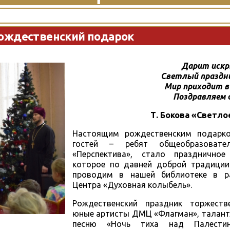
ождественский подарок
Дарит искр
Светлый праздн
Мир приходит 
Поздравляем 
Т. Бокова «Светл
Настоящим рождественским подарк
гостей – ребят общеобразовате
«Перспектива», стало праздничное
которое по давней доброй традици
проводим в нашей библиотеке в р
Центра «Духовная колыбель».
Рождественский праздник торжеств
юные артисты ДМЦ «Флагман», талант
песню «Ночь тиха над Палестин