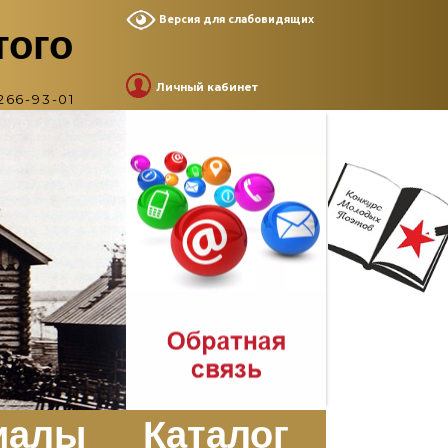
Версия для слабовидящих
того
Личный кабинет
266-93-01
иалы
Каталог