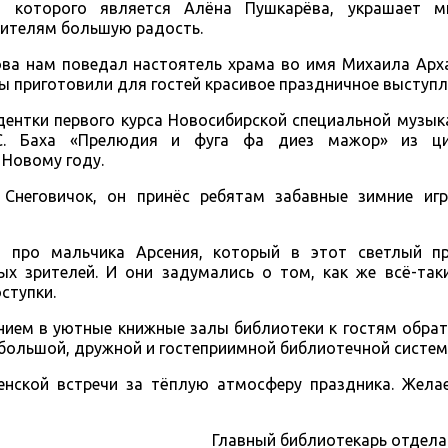
м которого является Алёна Пушкарёва, украшает м
зрителям большую радость.
ва нам поведал настоятель храма во имя Михаила Арха
ы приготовили для гостей красивое праздничное выступл
дентки первого курса Новосибирской специальной музы
 С. Баха «Прелюдия и фуга фа диез мажор» из ц
 Новому году.
 Снеговичок, он принёс ребятам забавные зимние иг
я про мальчика Арсения, который в этот светлый п
ых зрителей. И они задумались о том, как же всё-так
ступки.
ием в уютные книжные залы библиотеки к гостям обрат
большой, дружной и гостеприимной библиотечной систем
енской встречи за тёплую атмосферу праздника. Жела
Главный библиотекарь отдел