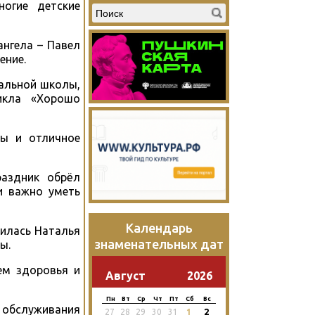
ногие детские
нгела – Павел
ение.
кальной школы,
икла «Хорошо
ры и отличное
раздник обрёл
и важно уметь
Календарь
илась Наталья
знаменательных дат
ы.
ем здоровья и
Август
2026
Пн
Вт
Ср
Чт
Пт
Сб
Вс
а обслуживания
2
27
28
29
30
31
1