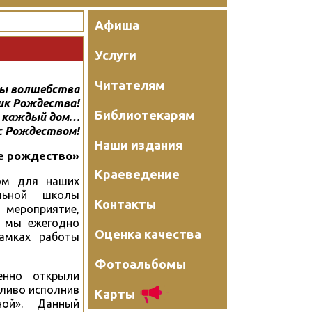
Афиша
Услуги
Читателям
ы волшебства
ик Рождества!
Библиотекарям
в каждый дом…
с Рождеством!
Наши издания
ое рождество»
Краеведение
ом для наших
льной школы
Контакты
 мероприятие,
и мы ежегодно
Оценка качества
амках работы
Фотоальбомы
енно открыли
ливо исполнив
Карты
ой». Данный