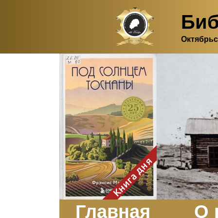
Биб
Октябрьс
Здесь, в своем
итальянском доме, я вновь
испытала первичную
радость единения с
природой. Дом открыт
для бабочек, стрекоз, пчёл
или всех, кто пожелает
влететь в одно окно и
вылететь из другого. Едим
мы почти всегда во
дворе. Во мне настолько
возродился здравый
смысл моей матери -
умение наслаждаться
настоящим и не спешить, -
Книга дня
что даже нашлось время
отполировать до блеска
оконное стекло.
Заказать
Главная
О 