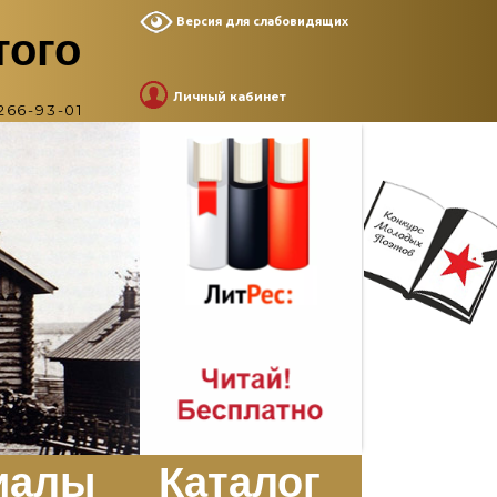
Версия для слабовидящих
того
Личный кабинет
266-93-01
иалы
Каталог