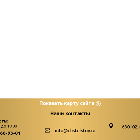
Показать карту сайта
цы
К
Наши контакты
оты:
Бюллетень новых поступле
0 до 19:00
630102. 
info@cbstolstoy.ru
266-93-01
-palitra
Война. Народ. Победа.