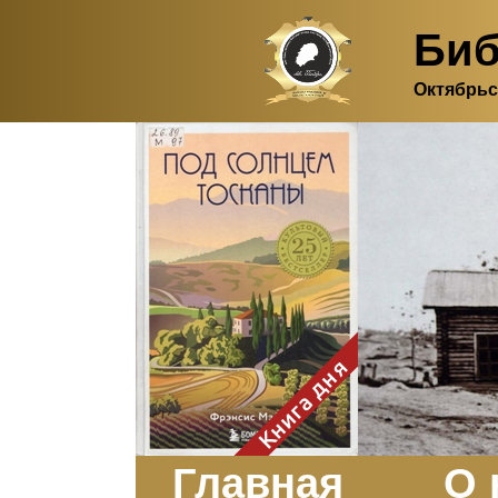
Биб
Октябрьс
Здесь, в своем
итальянском доме, я вновь
испытала первичную
радость единения с
природой. Дом открыт
для бабочек, стрекоз, пчёл
или всех, кто пожелает
влететь в одно окно и
вылететь из другого. Едим
мы почти всегда во
дворе. Во мне настолько
возродился здравый
смысл моей матери -
умение наслаждаться
настоящим и не спешить, -
Книга дня
что даже нашлось время
отполировать до блеска
оконное стекло.
Заказать
Главная
О 