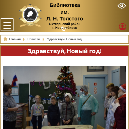
Библиотека
им.
Л. Н. Толстого
Октябрьский район
г. Новосибирск
Главная
Новости
Здравствуй, Новый год!
Здравствуй, Новый год!