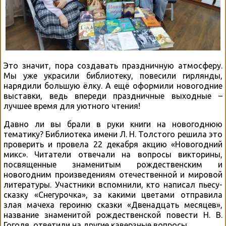
Это значит, пора создавать праздничную атмосферу.
Мы уже украсили библиотеку, повесили гирлянды,
нарядили большую ёлку. А ещё оформили новогодние
выставки, ведь впереди праздничные выходные –
лучшее время для уютного чтения!
Давно ли вы брали в руки книги на новогоднюю
тематику? Библиотека имени Л. Н. Толстого решила это
проверить и провела 22 декабря акцию «Новогодний
микс». Читатели отвечали на вопросы викторины,
посвященные знаменитым рождественским и
новогодним произведениям отечественной и мировой
литературы. Участники вспомнили, кто написал пьесу-
сказку «Снегурочка», за какими цветами отправила
злая мачеха героиню сказки «Двенадцать месяцев»,
название знаменитой рождественской повести Н. В.
Гоголя, ответили на другие каверзные вопросы.