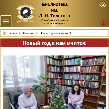
Библиотека
им.
Л. Н. Толстого
Октябрьский район
г. Новосибирск
Главная
Новости
Новый год к нам мчится!
Новый год к нам мчится!