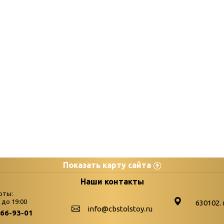
Показать карту сайта
цы
К
Наши контакты
оты:
Бюллетень новых поступле
0 до 19:00
630102. 
info@cbstolstoy.ru
266-93-01
-palitra
Война. Народ. Победа.