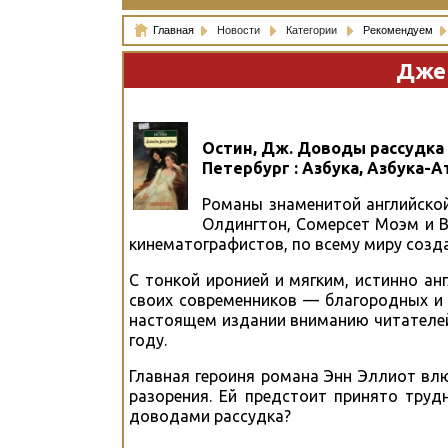
Главная
Новости
Категории
Рекомендуем
Джей
Остин, Дж. Доводы рассудка :
Петербург : Азбука, Азбука-Ат
Романы знаменитой английско
Олдингтон, Сомерсет Моэм и В
кинематографистов, по всему миру созда
С тонкой иронией и мягким, истинно а
своих современников — благородных и 
настоящем издании вниманию читателей
году.
Главная героиня романа Энн Эллиот влю
разорения. Ей предстоит принято труд
доводами рассудка?