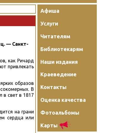
Афиша
Услуги
Читателям
иц. — Санкт-
Библиотекарям
в, как Ричард
Наши издания
ают привлекать
Краеведение
 ярких образов
Контакты
сокомерных. В
 в свет в 1817
Оценка качества
дится на грани
Фотоальбомы
ием сердца или
Карты