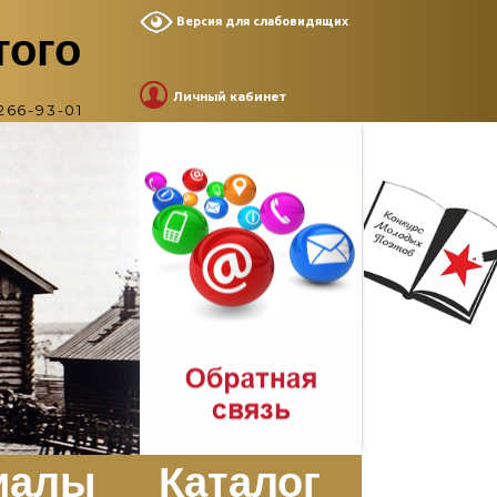
Версия для слабовидящих
того
Личный кабинет
266-93-01
иалы
Каталог