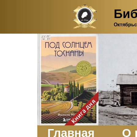
Биб
Октябрьс
Здесь, в своем
итальянском доме, я вновь
испытала первичную
радость единения с
природой. Дом открыт
для бабочек, стрекоз, пчёл
или всех, кто пожелает
влететь в одно окно и
вылететь из другого. Едим
мы почти всегда во
дворе. Во мне настолько
возродился здравый
смысл моей матери -
умение наслаждаться
настоящим и не спешить, -
Книга дня
что даже нашлось время
отполировать до блеска
оконное стекло.
Заказать
Главная
О 