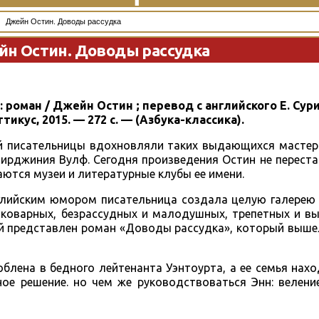
Джейн Остин. Доводы рассудка
н Остин. Доводы рассудка
 роман / Джейн Остин ; перевод с английского Е. Сур
тикус, 2015. — 272 с. — (Азбука-классика).
й писательницы вдохновляли таких выдающихся мастеро
ирджиния Вулф. Сегодня произведения Остин не перест
ются музеи и литературные клубы ее имени.
нглийским юмором писательница создала целую галерею
коварных, безрассудных и малодушных, трепетных и вы
 представлен роман «Доводы рассудка», который вышел
блена в бедного лейтенанта Уэнтоурта, а ее семья нахо
ное решение. но чем же руководствоваться Энн: велен