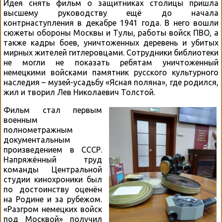
Идея снять фильм о защитниках столицы пришла
высшему руководству ещё до начала
контрнаступления в декабре 1941 года. В него вошли
сюжеты обороны Москвы и Тулы, работы войск ПВО, а
также кадры боев, уничтоженных деревень и убитых
мирных жителей гитлеровцами. Сотрудники библиотеки
не могли не показать ребятам уничтоженный
немецкими войсками памятник русского культурного
наследия – музей-усадьбу «Ясная поляна», где родился,
жил и творил Лев Николаевич Толстой.
Фильм стал первым
военным
полнометражным
документальным
произведением в СССР.
Напряжённый труд
команды Центральной
студии кинохроники был
по достоинству оценён
на Родине и за рубежом.
«Разгром немецких войск
под Москвой» получил