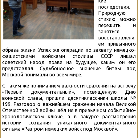
кие
последствия.
Природную
стихию можно
пережить и
заняться
восстановлени
ем привычного
образа жизни. Успех же операции по захвату немецко-
фашистскими войсками столицы СССР лишал
советский народ права на будущее, каким он его
представлял. Судьбоносное значение битвы под
Москвой понимали во всём мире.
С таким же пониманием важности сражения на встречу
«Первый документальный», посвящённую Дню
воинской славы, пришли десятиклассники школы №
199. Разговор о важнейшем сражении начала Великой
Отечественной войны шёл не в привычном событийно-
хронологическом ключе, а в ракурсе рассмотрения
истории создания уникального документального
фильма «Разгром немецких войск под Москвой».