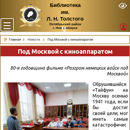
Библиотека
им.
Л. Н. Толстого
Октябрьский район
г. Новосибирск
Главная
Новости
Под Москвой с киноаппаратом
Под Москвой с киноаппаратом
80-я годовщина фильма «Разгром немецких войск под
Москвой»
Обрушившийся
«Тайфун» на
Москву осенью
1941 года, если
бы достиг
своей цели, мог
иметь самые
катастрофичес