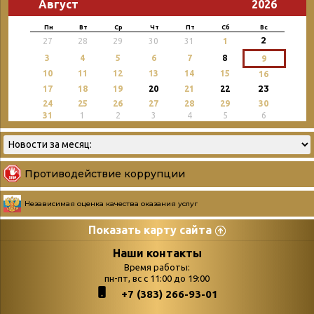
Август
2026
Пн
Вт
Ср
Чт
Пт
Сб
Вс
2
27
28
29
30
31
1
3
4
5
6
7
8
9
10
11
12
13
14
15
16
23
17
18
19
20
21
22
24
25
26
27
28
29
30
31
1
2
3
4
5
6
Противодействие коррупции
Независимая оценка качества оказания услуг
Показать карту сайта
Страницы
Категории
Наши контакты
Время работы:
Главная
пн-пт, вс с 11:00 до 19:00
Бюллетень новых
+7 (383) 266-93-01
podvedenie-itogov-festivalya-
поступлений