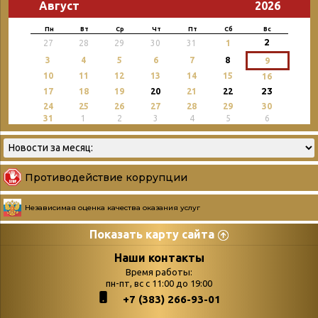
Август
2026
Пн
Вт
Ср
Чт
Пт
Сб
Вс
2
27
28
29
30
31
1
3
4
5
6
7
8
9
10
11
12
13
14
15
16
23
17
18
19
20
21
22
24
25
26
27
28
29
30
31
1
2
3
4
5
6
Противодействие коррупции
Независимая оценка качества оказания услуг
Показать карту сайта
Страницы
Категории
Наши контакты
Время работы:
Главная
пн-пт, вс с 11:00 до 19:00
Бюллетень новых
+7 (383) 266-93-01
podvedenie-itogov-festivalya-
поступлений