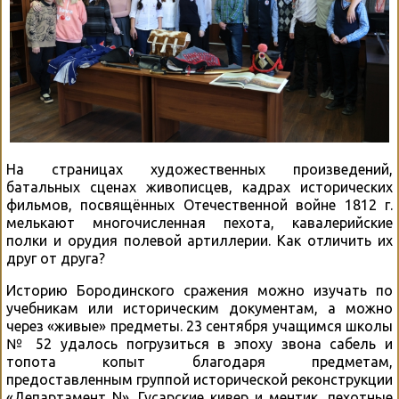
На страницах художественных произведений,
батальных сценах живописцев, кадрах исторических
фильмов, посвящённых Отечественной войне 1812 г.
мелькают многочисленная пехота, кавалерийские
полки и орудия полевой артиллерии. Как отличить их
друг от друга?
Историю Бородинского сражения можно изучать по
учебникам или историческим документам, а можно
через «живые» предметы. 23 сентября учащимся школы
№ 52 удалось погрузиться в эпоху звона сабель и
топота копыт благодаря предметам,
предоставленным группой исторической реконструкции
«Департамент N». Гусарские кивер и ментик, пехотные