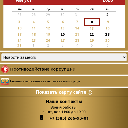
Август
2026
Пн
Вт
Ср
Чт
Пт
Сб
Вс
2
27
28
29
30
31
1
3
4
5
6
7
8
9
10
11
12
13
14
16
15
23
17
18
19
20
21
22
24
25
26
27
28
29
30
31
1
2
3
4
5
6
Противодействие коррупции
Независимая оценка качества оказания услуг
Показать карту сайта
Страницы
Категории
Наши контакты
Время работы:
Главная
пн-пт, вс с 11:00 до 19:00
Бюллетень новых
+7 (383) 266-93-01
podvedenie-itogov-festivalya-
поступлений