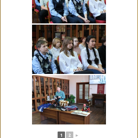
1
2
►