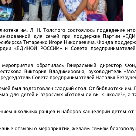
блиотеке им. Л. Н. Толстого состоялось подведение ит
рганизованной для семей при поддержке Партии «ЕД
осибирска Титаренко Игоря Николаевича, Фонда поддер
рдии «ЕДИНОЙ РОССИИ» и Совета предпринимателей 
 мероприятия обратилась Генеральный директор Фо
стакова Виктория Владимировна, руководитель «Мо
 председатель Совета предпринимателей Наталья Безруче
мей был подготовлен сладкий стол. От библиотеки им. Л.
ма для детей и взрослых «Готовы ли вы к школе?», а т
ением школьных ранцев и наборов канцелярии детям от
тивные отзывы о мероприятии, желаем семьям благополуч