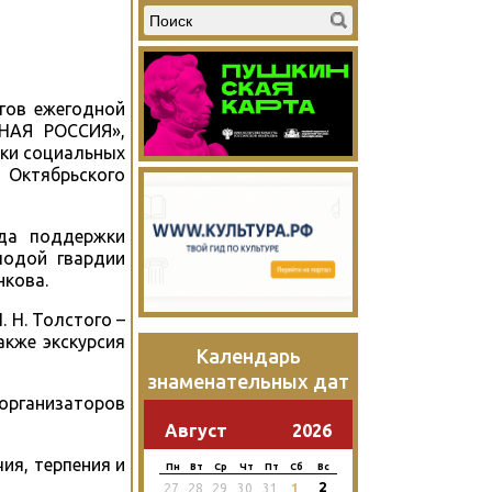
огов ежегодной
ИНАЯ РОССИЯ»,
жки социальных
Октябрьского
нда поддержки
лодой гвардии
нкова.
 Н. Толстого –
акже экскурсия
Календарь
знаменательных дат
 организаторов
Август
2026
ия, терпения и
Пн
Вт
Ср
Чт
Пт
Сб
Вс
2
27
28
29
30
31
1