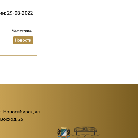
ии:
29-08-2022
Категории:
Новости
атегории
ний
г. Новосибирск, ул.
Восход, 26
живые»
нной поры пустыри…»