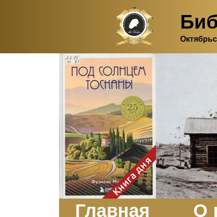
Биб
Октябрьс
Здесь, в своем
итальянском доме, я вновь
испытала первичную
радость единения с
природой. Дом открыт
для бабочек, стрекоз, пчёл
или всех, кто пожелает
влететь в одно окно и
вылететь из другого. Едим
мы почти всегда во
дворе. Во мне настолько
возродился здравый
смысл моей матери -
умение наслаждаться
настоящим и не спешить, -
Книга дня
что даже нашлось время
отполировать до блеска
оконное стекло.
Заказать
Главная
О 