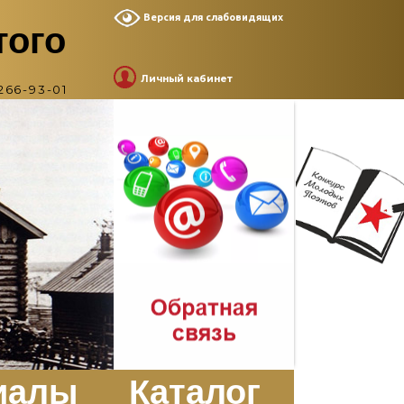
Версия для слабовидящих
того
Личный кабинет
266-93-01
иалы
Каталог