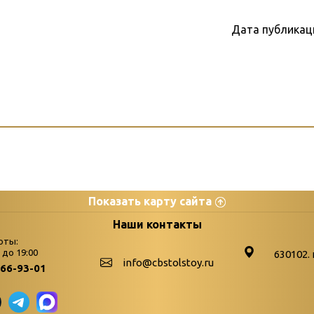
Дата публикац
Показать карту сайта
цы
К
Наши контакты
оты:
Бюллетень новых поступле
0 до 19:00
630102. 
info@cbstolstoy.ru
266-93-01
-palitra
Война. Народ. Победа.
«Истории свидетели 
«Мне всё снятся вое