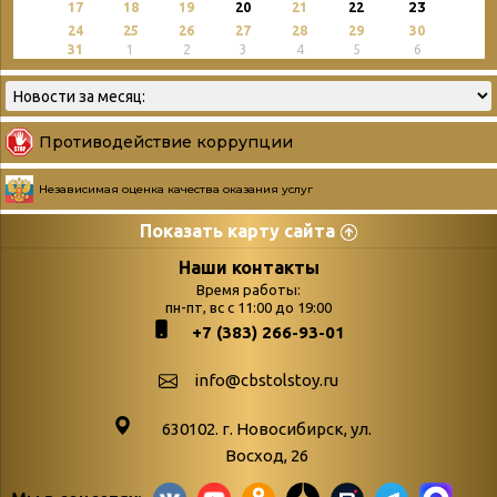
23
17
18
19
20
21
22
24
25
26
27
28
29
30
31
1
2
3
4
5
6
Противодействие коррупции
Независимая оценка качества оказания услуг
Показать карту сайта
Страницы
Категории
Наши контакты
Время работы:
Главная
пн-пт, вс с 11:00 до 19:00
Бюллетень новых
+7 (383) 266-93-01
podvedenie-itogov-festivalya-
поступлений
paskhalnaya-palitra
Война. Народ.
info@cbstolstoy.ru
Друзья фестиваля и библиотеки
Победа.
630102. г. Новосибирск, ул.
Антикоррупция
«Истории
Восход, 26
Афиша
свидетели