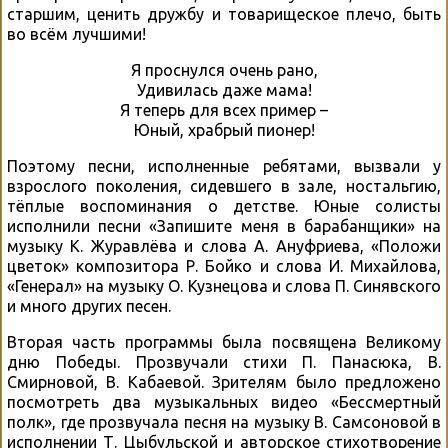
старшим, ценить дружбу и товарищеское плечо, быть
во всём лучшими!
Я проснулся очень рано,
Удивилась даже мама!
Я теперь для всех пример –
Юный, храбрый пионер!
Поэтому песни, исполненные ребятами, вызвали у
взрослого поколения, сидевшего в зале, ностальгию,
тёплые воспоминания о детстве. Юные солисты
исполнили песни «Запишите меня в барабанщики» на
музыку К. Журавлёва и слова А. Ануфриева, «Положи
цветок» композитора Р. Бойко и слова И. Михайлова,
«Генерал» на музыку О. Кузнецова и слова П. Синявского
и много других песен.
Вторая часть программы была посвящена Великому
дню Победы. Прозвучали стихи П. Панасюка, В.
Смирновой, В. Кабаевой. Зрителям было предложено
посмотреть два музыкальных видео «Бессмертный
полк», где прозвучала песня на музыку В. Самсоновой в
исполнении Т. Цыбульской и авторское стихотворение