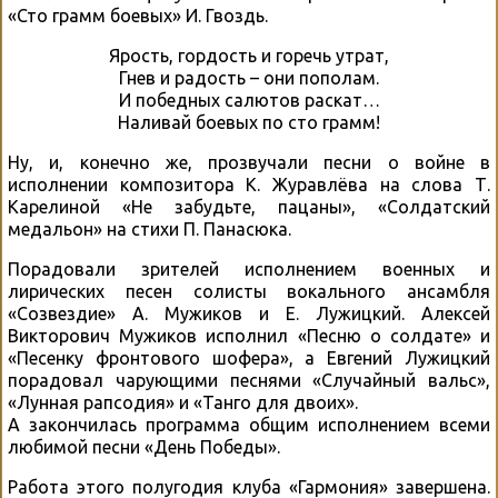
«Сто грамм боевых» И. Гвоздь.
Ярость, гордость и горечь утрат,
Гнев и радость – они пополам.
И победных салютов раскат…
Наливай боевых по сто грамм!
Ну, и, конечно же, прозвучали песни о войне в
исполнении композитора К. Журавлёва на слова Т.
Карелиной «Не забудьте, пацаны», «Солдатский
медальон» на стихи П. Панасюка.
Порадовали зрителей исполнением военных и
лирических песен солисты вокального ансамбля
«Созвездие» А. Мужиков и Е. Лужицкий. Алексей
Викторович Мужиков исполнил «Песню о солдате» и
«Песенку фронтового шофера», а Евгений Лужицкий
порадовал чарующими песнями «Случайный вальс»,
«Лунная рапсодия» и «Танго для двоих».
А закончилась программа общим исполнением всеми
любимой песни «День Победы».
Работа этого полугодия клуба «Гармония» завершена.