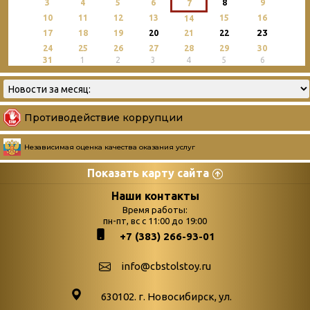
3
4
5
6
8
9
7
10
11
12
13
15
16
14
23
17
18
19
20
21
22
24
25
26
27
28
29
30
31
1
2
3
4
5
6
Противодействие коррупции
Независимая оценка качества оказания услуг
Показать карту сайта
Страницы
Категории
Наши контакты
Время работы:
Главная
пн-пт, вс с 11:00 до 19:00
Бюллетень новых
+7 (383) 266-93-01
podvedenie-itogov-festivalya-
поступлений
paskhalnaya-palitra
Война. Народ.
info@cbstolstoy.ru
Друзья фестиваля и библиотеки
Победа.
630102. г. Новосибирск, ул.
Антикоррупция
«Истории