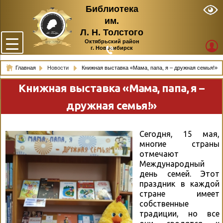
Библиотека
им.
Л. Н. Толстого
Октябрьский район
г. Новосибирск
Главная
Новости
Книжная выставка «Мама, папа, я – дружная семья!»
Книжная выставка «Мама, папа, я –
дружная семья!»
Сегодня, 15 мая,
многие страны
отмечают
Международный
день семей. Этот
праздник в каждой
стране имеет
собственные
традиции, но все