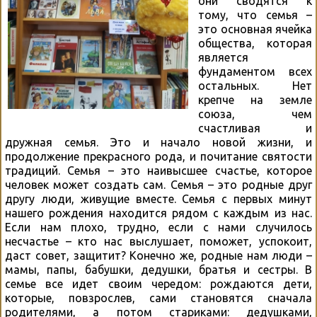
они сводятся к
тому, что семья –
это основная ячейка
общества, которая
является
фундаментом всех
остальных. Нет
крепче на земле
союза, чем
счастливая и
дружная семья. Это и начало новой жизни, и
продолжение прекрасного рода, и почитание святости
традиций. Семья – это наивысшее счастье, которое
человек может создать сам. Семья – это родные друг
другу люди, живущие вместе. Семья с первых минут
нашего рождения находится рядом с каждым из нас.
Если нам плохо, трудно, если с нами случилось
несчастье – кто нас выслушает, поможет, успокоит,
даст совет, защитит? Конечно же, родные нам люди –
мамы, папы, бабушки, дедушки, братья и сестры. В
семье все идет своим чередом: рождаются дети,
которые, повзрослев, сами становятся сначала
родителями, а потом стариками: дедушками,