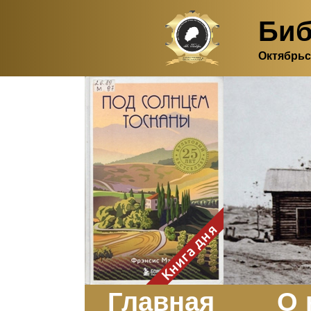
Биб
Октябрьс
Здесь, в своем
итальянском доме, я вновь
испытала первичную
радость единения с
природой. Дом открыт
для бабочек, стрекоз, пчёл
или всех, кто пожелает
влететь в одно окно и
вылететь из другого. Едим
мы почти всегда во
дворе. Во мне настолько
возродился здравый
смысл моей матери -
умение наслаждаться
настоящим и не спешить, -
Книга дня
что даже нашлось время
отполировать до блеска
оконное стекло.
Заказать
Главная
О 