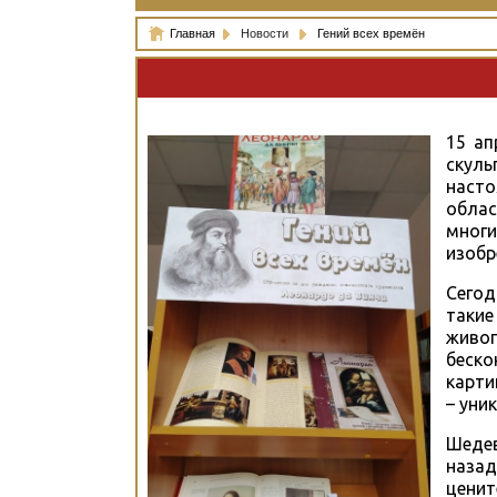
Главная
Новости
Гений всех времён
15 ап
скуль
наст
облас
многи
изобр
Сегод
такие
живоп
беск
карти
– уни
Шедев
наза
цени