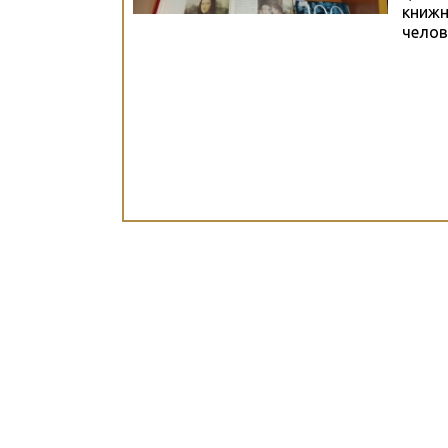
книжн
челов