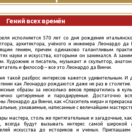
Гений всех времён
реля исполняется 570 лет со дня рождения итальянско
птора, архитектора, учёного и инженера Леонардо да 
оящим гением, причем одинаково талантливым практи
тях науки и искусства, которыми он занимался. А зани
м. Художник и писатель, музыкант и скульптор, анатом
етатель и философ – все это Леонардо да Винчи.
ня такой разброс интересов кажется удивительным. И 
 гении как Леонардо рождаются даже не раз в столетие
исные образы за несколько веков превратились в куль
онечно цитируемые и пародируемые. Достаточно всп
ны Леонардо да Винчи, как «Спаситель мира» и прекрасн
кальные, узнаваемые, написанные с величайшим мастерст
ры мастера, столь же притягательные и загадочные, как
д, всегда будут вызывать интерес самой широкой а
телей искусства до историков и ученых. Приглашаем