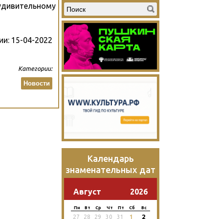
удивительному
ии:
15-04-2022
Категории:
Новости
Календарь
знаменательных дат
Август
2026
Пн
Вт
Ср
Чт
Пт
Сб
Вс
2
27
28
29
30
31
1