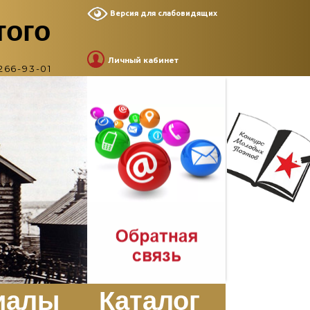
Версия для слабовидящих
того
Личный кабинет
266-93-01
иалы
Каталог