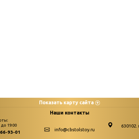
Показать карту сайта
цы
К
Наши контакты
оты:
Бюллетень новых поступле
0 до 19:00
630102. 
info@cbstolstoy.ru
266-93-01
-palitra
Война. Народ. Победа.