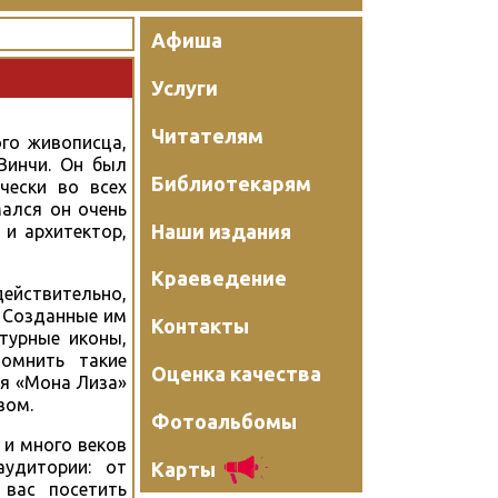
Афиша
Услуги
Читателям
го живописца,
Винчи. Он был
Библиотекарям
чески во всех
мался он очень
Наши издания
 и архитектор,
Краеведение
действительно,
. Созданные им
Контакты
турные иконы,
омнить такие
Оценка качества
ая «Мона Лиза»
вом.
Фотоальбомы
 и много веков
удитории: от
Карты
 вас посетить