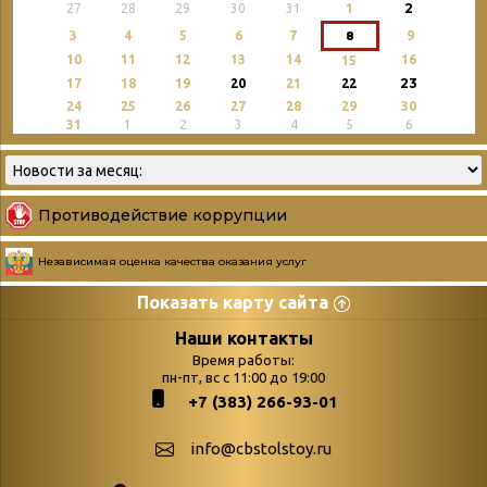
2
27
28
29
30
31
1
3
4
5
6
7
8
9
10
11
12
13
14
16
15
23
17
18
19
20
21
22
24
25
26
27
28
29
30
31
1
2
3
4
5
6
Противодействие коррупции
Независимая оценка качества оказания услуг
Показать карту сайта
Страницы
Категории
Наши контакты
Время работы:
Главная
пн-пт, вс с 11:00 до 19:00
Бюллетень новых
+7 (383) 266-93-01
podvedenie-itogov-festivalya-
поступлений
paskhalnaya-palitra
Война. Народ.
info@cbstolstoy.ru
Друзья фестиваля и библиотеки
Победа.