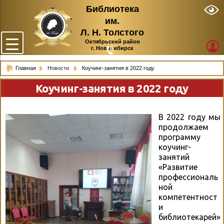
Библиотека
им.
Л. Н. Толстого
Октябрьский район
г. Новосибирск
Главная
Новости
Коучинг-занятия в 2022 году
Коучинг-занятия в 2022 году
В 2022 году мы
продолжаем
программу
коучинг-
занятий
«Развитие
профессиональ
ной
компетентност
и
библиотекарей»